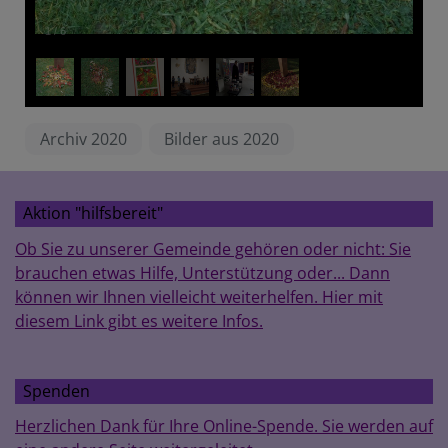
1
/
6
Archiv 2020
Bilder aus 2020
Aktion "hilfsbereit"
Ob Sie zu unserer Gemeinde gehören oder nicht: Sie
brauchen etwas Hilfe, Unterstützung oder... Dann
können wir Ihnen vielleicht weiterhelfen. Hier mit
diesem Link gibt es weitere Infos.
Spenden
Herzlichen Dank für Ihre Online-Spende. Sie werden auf