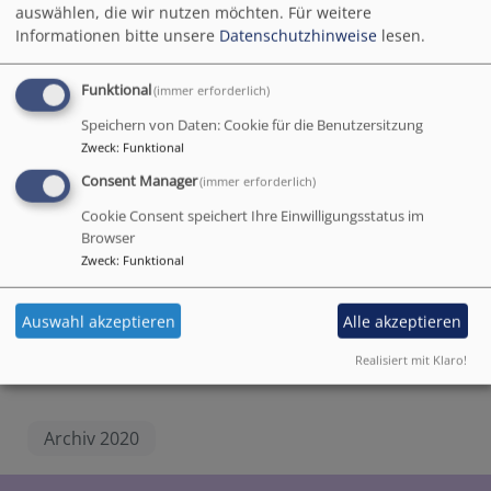
noch lohnt und wie es geht schon gar nicht?
auswählen, die wir nutzen möchten.
Für weitere
Informationen bitte unsere
Datenschutzhinweise
lesen.
Ein Behördengang steht an und Sie hätten dabei
gerne Unterstützung? Ein Rezept müsste in der
Apotheke eingelöst werden, aber Sie schaffen es
Funktional
(immer erforderlich)
nicht selbst? Sie sind krank und sollen sich schonen,
Speichern von Daten: Cookie für die Benutzersitzung
aber der Kühlschrank ist leer?
Zweck
:
Funktional
In all diesen Fällen gibt es jetzt das Projekt „Hilfs-
Consent Manager
(immer erforderlich)
bereit“ in unserer Gemeinde (
aber nicht nur für
Cookie Consent speichert Ihre Einwilligungsstatus im
unsere Gemeinde
):
Browser
Nette Menschen stehen bereit, Ihnen zu helfen.
Zweck
:
Funktional
Anfragen über das Pfarramt (08071/8690) oder per
Mail.
Auswahl akzeptieren
Alle akzeptieren
Realisiert mit Klaro!
Archiv 2020