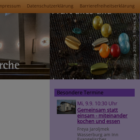
mpressum
Datenschutzerklärung
Barrierefreiheitserklärung
Besondere Termine
Mi, 9.9. 10:30 Uhr
Gemeinsam statt
einsam - miteinander
kochen und essen
Freya Jaroljmek
Wasserburg am Inn
Evangelisches