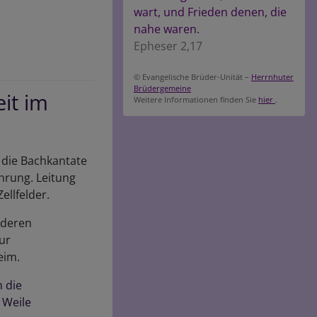
wart, und Frieden denen, die
nahe waren.
Epheser 2,17
© Evangelische Brüder-Unität –
Herrnhuter
Brüdergemeine
eit im
Weitere Informationen finden Sie
hier
.
 die Bachkantate
ührung. Leitung
ellfelder.
nderen
zur
eim.
h die
 Weile