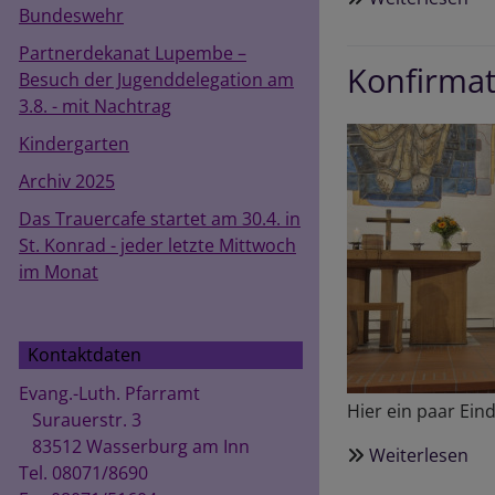
Bundeswehr
70
Jah
Partnerdekanat Lupembe –
Konfirmat
Chr
Besuch der Jugenddelegation am
-
3.8. - mit Nachtrag
Ge
Kindergarten
a
Archiv 2025
5.7
Das Trauercafe startet am 30.4. in
St. Konrad - jeder letzte Mittwoch
im Monat
Kontaktdaten
Evang.-Luth. Pfarramt
Hier ein paar Ein
Surauerstr. 3
83512 Wasserburg am Inn
Weiterlesen
üb
Tel. 08071/8690
Ko