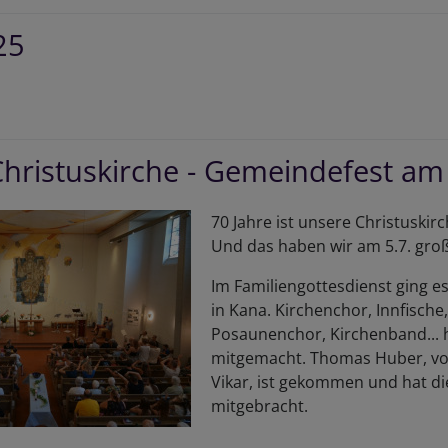
tscheiden
25
st
n
er
r
hiv
ndeswehr
25
Christuskirche - Gemeindefest am
70 Jahre ist unsere Christuski
Und das haben wir am 5.7. groß
Im Familiengottesdienst ging e
in Kana. Kirchenchor, Innfische
Posaunenchor, Kirchenband...
mitgemacht. Thomas Huber, vor
Vikar, ist gekommen und hat di
mitgebracht.
er