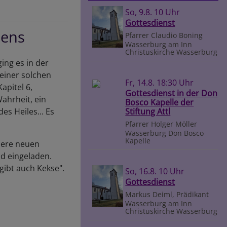
So, 9.8. 10 Uhr
Gottesdienst
bens
Pfarrer Claudio Boning
Wasserburg am Inn
Christuskirche Wasserburg
ing es in der
 einer solchen
Fr, 14.8. 18:30 Uhr
apitel 6,
Gottesdienst in der Don
ahrheit, ein
Bosco Kapelle der
Stiftung Attl
es Heiles... Es
Pfarrer Holger Möller
Wasserburg
Don Bosco
Kapelle
sere neuen
nd eingeladen.
 gibt auch Kekse".
So, 16.8. 10 Uhr
Gottesdienst
Markus Deiml, Prädikant
Wasserburg am Inn
Christuskirche Wasserburg