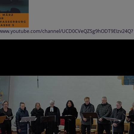
//www.youtube.com/channel/UCD0CVeQZSg9hODT9EIzv24Q?