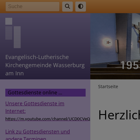
Direkt
Suche
zum
Inhalt
Evangelisch-Lutherische
Kirchengemeinde Wasserburg
am Inn
Breadcr
Startseite
Gottesdienste online ...
Unsere Gottesdienste im
Herzli
Internet:
https://m.youtube.com/channel/UCD0CVeQZSg9hODT9EIzv24Q
Link zu Gottesdiensten und
andere Terminen