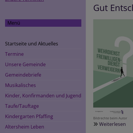
Gut Entsc
Menü
Startseite und Aktuelles
Termine
Unsere Gemeinde
Gemeindebriefe
Musikalisches
Kinder, Konfirmanden und Jugend
Taufe/Tauftage
Hauptnavigation
Kindergarten Pfaffing
Bildrechte
beim Autor
Weiterlesen
üb
Altersheim Leben
Gu