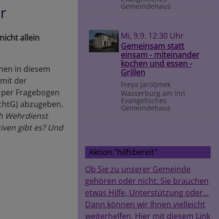
Gemeindehaus
r
Mi, 9.9. 12:30 Uhr
icht allein
Gemeinsam statt
einsam - miteinander
kochen und essen -
men in diesem
Grillen
mit der
Freya Jaroljmek
, per Fragebogen
Wasserburg am Inn
Evangelisches
ichtG) abzugeben.
Gemeindehaus
ch Wehrdienst
tiven gibt es? Und
Aktion "hilfsbereit"
Ob Sie zu unserer Gemeinde
gehören oder nicht: Sie brauchen
etwas Hilfe, Unterstützung oder...
Dann können wir Ihnen vielleicht
weiterhelfen. Hier mit diesem Link