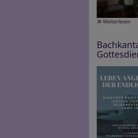
Weiterlesen
üb
Os
Bachkantat
Gottesdie