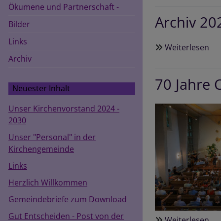
Ökumene und Partnerschaft -
En
Archiv 20
-
Bilder
Po
Links
vo
Weiterlesen
üb
de
Archiv
Arc
Bu
20
70 Jahre 
Neuester Inhalt
Unser Kirchenvorstand 2024 -
2030
Unser "Personal" in der
Kirchengemeinde
Links
Herzlich Willkommen
Gemeindebriefe zum Download
Gut Entscheiden - Post von der
Weiterlesen
üb