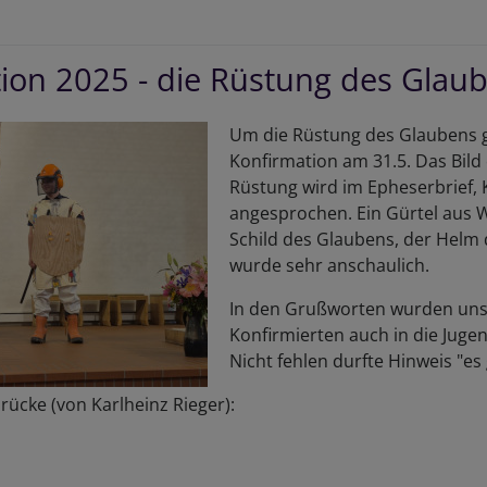
re
ion 2025 - die Rüstung des Glau
istuskirche
meindefest
Um die Rüstung des Glaubens g
m
Konfirmation am 31.5. Das Bild
.2025
Rüstung wird im Epheserbrief, K
angesprochen. Ein Gürtel aus W
Schild des Glaubens, der Helm d
wurde sehr anschaulich.
In den Grußworten wurden un
Konfirmierten auch in die Juge
Nicht fehlen durfte Hinweis "es
drücke (von Karlheinz Rieger):
er
nfirmation