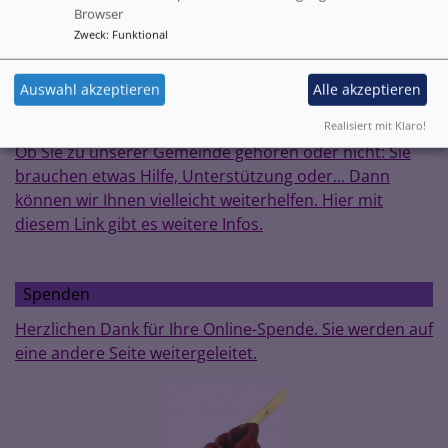
widersprechen wollen, so bitten wir um kurze Mitteilung an
peter.peischl@elkb.de
Browser
)
Zweck
:
Funktional
Auswahl akzeptieren
Alle akzeptieren
Aktion "hilfsbereit"
Realisiert mit Klaro!
Ob Sie zu unserer Gemeinde gehören oder nicht: Sie
brauchen etwas Hilfe, Unterstützung oder... Dann
können wir Ihnen vielleicht weiterhelfen. Hier mit
diesem Link gibt es weitere Infos.
Spenden
Herzlichen Dank für Ihre Online-Spende. Sie werden auf
eine andere Seite weitergeleitet.