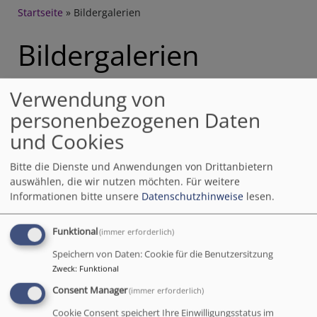
Breadcrumb
Startseite
Bildergalerien
Bildergalerien
Verwendung von
In den nebenstehenden Untermenüs finden Sie
personenbezogenen Daten
Impressionen von Kirche, Gemeindehaus und vielen
und Cookies
Veranstaltungen in der Gemeinde.
Mit den Einstellungen in der oberen rechten Ecke
Bitte die Dienste und Anwendungen von Drittanbietern
auswählen, die wir nutzen möchten.
Für weitere
können Sie die Fotos vergößern oder eigene Fenster
Informationen bitte unsere
Datenschutzhinweise
lesen.
öffnen.
Wir wünschen viel Spass beim durchblättern.
Funktional
(immer erforderlich)
Speichern von Daten: Cookie für die Benutzersitzung
Weitere Informationen aus den verschiedenen
Zweck
:
Funktional
Jahren finden Sie im Menüpunkt "Archiv", links.
Consent Manager
(immer erforderlich)
(Sollte sich jemand auf den Fotos wiedererkennen und einer Veröffentlichung
Cookie Consent speichert Ihre Einwilligungsstatus im