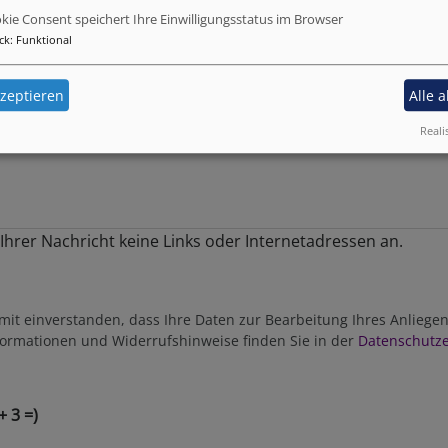
kie Consent speichert Ihre Einwilligungsstatus im Browser
ck
:
Funktional
zeptieren
Alle 
Reali
n Ihrer Nachricht keine Links oder Internetadressen an.
amit einverstanden, dass Ihre Daten zur Bearbeitung Ihres Anlieg
formationen und Widerrufshinweise finden Sie in der
Datenschutze
+ 3 =)