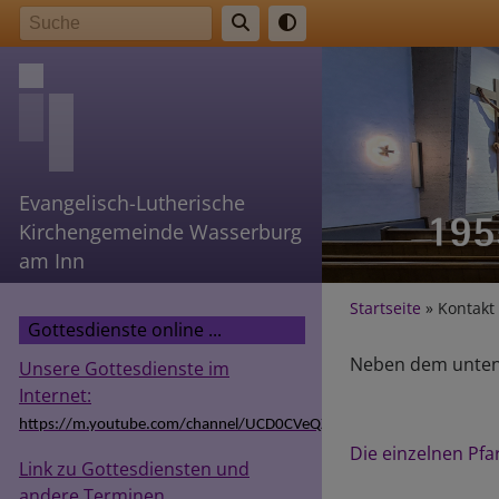
Direkt
Suche
zum
Inhalt
Evangelisch-Lutherische
Kirchengemeinde Wasserburg
am Inn
Breadcr
Startseite
Kontakt
Gottesdienste online ...
Neben dem untens
Unsere Gottesdienste im
Internet:
https://m.youtube.com/channel/UCD0CVeQZSg9hODT9EIzv24Q
Die einzelnen Pfa
Link zu Gottesdiensten und
andere Terminen