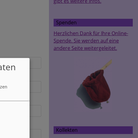
gibt es weitere Infos.
Spenden
Herzlichen Dank für Ihre Online-
Spende. Sie werden auf eine
andere Seite weitergeleitet.
aten
tzen
Kollekten