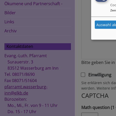
Ökumene und Partnerschaft -
Coo
Zwe
Bilder
Links
Auswahl ak
Archiv
Kontaktdaten
Evang.-Luth. Pfarramt
Surauerstr. 3
Bitte geben Sie i
83512 Wasserburg am Inn
Tel. 08071/8690
Einwilligung
Fax 08071/51604
Sie erklären sich d
pfarramt.wasserburg-
werden. Weitere In
inn@elkb.de
CAPTCHA
Bürozeiten:
Mo., Mi., Fr. von 9 - 11 Uhr
Math question (1 
Do. 15 - 17 Uhr