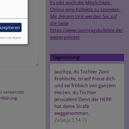
Es gibt auch die Möglichkeit,
Online eine Kollekte zu spenden.
Mit diesem Link werden Sie auf
die Seite
akzeptieren
https://www.sonntagskollekte.de/
weitergeleitet
siert mit Klaro!
Tageslosung
Jauchze, du Tochter Zion!
Frohlocke, Israel! Freue dich
und sei fröhlich von ganzem
ens verwendet
Herzen, du Tochter
rklärung
.
Jerusalem! Denn der HERR
hat deine Strafe
weggenommen.
Zefanja 3,14-15