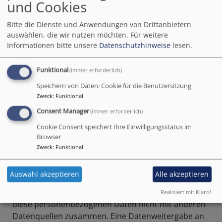
und Cookies
Dateien gespeichert. Hierbei handelt es sich um
folgende Informationen:
Bitte die Dienste und Anwendungen von Drittanbietern
auswählen, die wir nutzen möchten.
Für weitere
Browsertyp und -version
Informationen bitte unsere
Datenschutzhinweise
lesen.
Betriebssystem
Referrer URL
Funktional
(immer erforderlich)
Hostname des zugreifenden Rechners
Speichern von Daten: Cookie für die Benutzersitzung
Datum und Uhrzeit Ihres Zugriffs
Zweck
:
Funktional
Internet-Protokoll-Adresse (IP-Adresse)
Consent Manager
(immer erforderlich)
Die Verarbeitung dieser personenbezogenen Daten
Cookie Consent speichert Ihre Einwilligungsstatus im
erfolgt grundsätzlich in anonymisierter Form aus
Browser
funktions- und sicherheitsrelevanten Gründen sowie
Zweck
:
Funktional
zur Optimierung der Website. Rückschlüsse auf Ihre
Person sind nicht möglich. Diese Datenverarbeitung
Auswahl akzeptieren
Alle akzeptieren
dient der Erfüllung unserer Aufgaben. Das heißt, sie
ist nach § 6 Ziffer 3 DSG-EKD zulässig. Wir führen
Realisiert mit Klaro!
diese personenbezogenen Daten nicht mit anderen
Datenquellen zusammen. Eine Datenweitergabe an