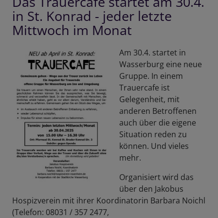
Das Trauercafe startet am 30.4.
Ebersberg
in St. Konrad - jeder letzte
am
4.5.
Mittwoch im Monat
um
17
Am 30.4. startet in
Uhr
Wasserburg eine neue
Gruppe. In einem
Trauercafe ist
Gelegenheit, mit
anderen Betroffenen
auch über die eigene
Situation reden zu
können. Und vieles
mehr.
Organisiert wird das
über den Jakobus
Hospizverein mit ihrer Koordinatorin Barbara Noichl
(Telefon: 08031 / 357 2477,