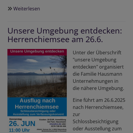
Weiterlesen
über
70
Jahre
Unsere Umgebung entdecken:
Christuskirche
Herrenchiemsee am 26.6.
-
Gemeindefest
am
Unter der Überschrift
5.7.2025
"unsere Umgebung
entdecken" organisiert
die Familie Hausmann
Unternehmungen in
die nähere Umgebung.
Eine führt am 26.6.2025
nach Herrenchiemsee,
zur
Schlossbesichtigung
oder Ausstellung zum