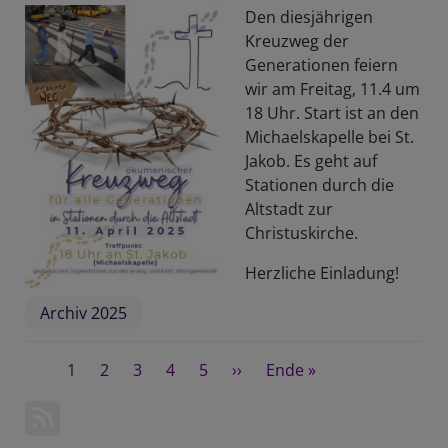
Den diesjährigen
Kreuzweg der
Generationen feiern
wir am Freitag, 11.4 um
18 Uhr. Start ist an den
Michaelskapelle bei St.
Jakob. Es geht auf
Stationen durch die
Altstadt zur
Christuskirche.
Herzliche Einladung!
Archiv 2025
Seitennummerierung
Aktuelle
1
Seite
2
Seite
3
Seite
4
Seite
5
Nächste
››
Last
Ende »
Seite
Seite
page