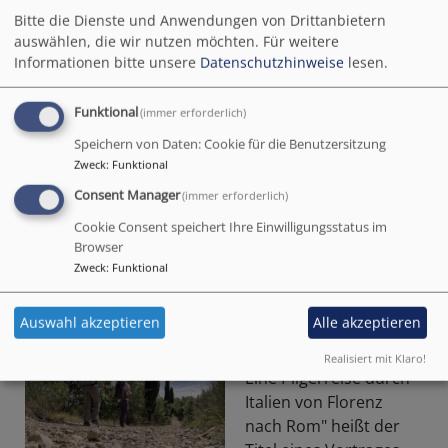
Gürtel aus Wahrheit, ein Schild des Glaubens, der
Bitte die Dienste und Anwendungen von Drittanbietern
Helm des Heiles... Es wurde sehr anschaulich.
auswählen, die wir nutzen möchten.
Für weitere
Informationen bitte unsere
Datenschutzhinweise
lesen.
In den Grußworten wurden unsere neuen
Konfirmierten auch in die Jugend eingeladen. Nicht
Funktional
(immer erforderlich)
fehlen durfte Hinweis "es gibt auch Kekse".
Speichern von Daten: Cookie für die Benutzersitzung
Hier ein paar Eindrücke (von Karlheinz Rieger):
Zweck
:
Funktional
Consent Manager
(immer erforderlich)
Weiterlesen
über
Cookie Consent speichert Ihre Einwilligungsstatus im
Konfirmation
Browser
2025
Zweck
:
Funktional
Auf dem Franziskusweg - am
-
9.5.
die
Auswahl akzeptieren
Alle akzeptieren
Rüstung
des
"DER FRANZISKUSWEG.
Realisiert mit Klaro!
Glaubens
Eine Pilgerreise durch
Italien von Florenz
nach Rom" heißt der