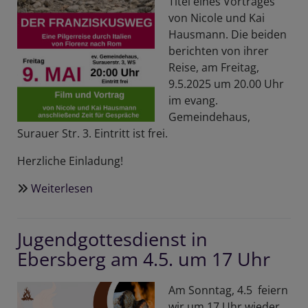
Titel eines Vortrages
von Nicole und Kai
Hausmann. Die beiden
berichten von ihrer
Reise, am Freitag,
9.5.2025 um 20.00 Uhr
im evang.
Gemeindehaus,
Surauer Str. 3. Eintritt ist frei.
Herzliche Einladung!
Weiterlesen
über
Auf
dem
Jugendgottesdienst in
Franziskusweg
Ebersberg am 4.5. um 17 Uhr
-
am
9.5.
Am Sonntag, 4.5 feiern
wir um 17 Uhr wieder