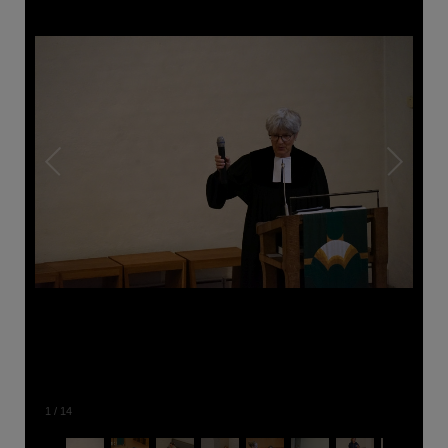
1
/
14