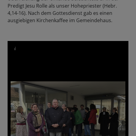
Predigt Jesu Rolle als unser Hohepriester (Hebr.
4,14-16). Nach dem Gottesdienst gab es einen
ausgiebigen Kirchenkaffee im Gemeindehaus.