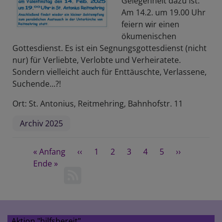
Gelegenheit dazu ist.
14.2.-15.2.
Am 14.2. um 19.00 Uhr
in
feiern wir einen
Prien
ökumenischen
+
Gottesdienst. Es ist ein Segnungsgottesdienst (nicht
+
nur) für Verliebte, Verlobte und Verheiratete.
+
Sondern vielleicht auch für Enttäuschte, Verlassene,
Suchende...?!
Ort: St. Antonius, Reitmehring, Bahnhofstr. 11
Archiv 2025
Seitennummerierung
First
« Anfang
Vorherige
‹‹
Seite
1
Seite
2
Aktuelle
3
Seite
4
Seite
5
Nächste
››
page
Last
Ende »
Seite
Seite
Seite
page
Aktion "hilfsbereit"