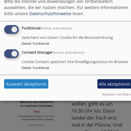
Bitte die Dienste und Anwendungen von Drittanbietern
auswählen, die wir nutzen möchten.
Für weitere Informationen
bitte unsere
Datenschutzhinweise
lesen.
Archiv 2025
Funktional
(immer erforderlich)
Gemeinsam statt einsam am
Speichern von Daten: Cookie für die Benutzersitzung
5.3.
Zweck
:
Funktional
Consent Manager
(immer erforderlich)
Nein, angeln oder
fangen müssen Sie
Cookie Consent speichert Ihre Einwilligungsstatus im Browser
Zweck
:
Funktional
dieses Mittagessen
nicht selbst. Am 5.3.
gibt es bei "gemeinsam
Auswahl akzeptieren
Alle akzeptieren
statt einsam" Fisch.
Realisiert mit Klaro
Wenn Sie mitkochen
wollen, geht es um
10.30 Uhr los. Dann
landet der Fisch erst
mal in der Pfanne. Und