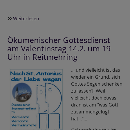
Weiterlesen
über
+
+
Ökumenischer Gottesdienst
+
am Valentinstag 14.2. um 19
Jahresprogramm
der
Uhr in Reitmehring
Kirchenmusik
im
... und vielleicht ist das
Dekanat
wieder ein Grund, sich
ist
Gottes Segen schenken
online
zu lassen?! Weil
-
vielleicht doch etwas
Workshop
dran ist am "was Gott
"Singt
zusammengefügt
dem
hat..."...
Herrn"
am