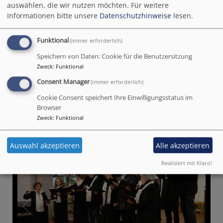
auswählen, die wir nutzen möchten.
Für weitere
Christuskirche, Surauer Str. 3, wurde von
Informationen bitte unsere
Datenschutzhinweise
lesen.
Inncantiamo, dem Kammerchor des Bachchores,
musikalisch wunderbar ausgestaltet.
Funktional
(immer erforderlich)
Hier ein Bild aus dem Gottesdienst
Speichern von Daten: Cookie für die Benutzersitzung
Zweck
:
Funktional
Consent Manager
(immer erforderlich)
Cookie Consent speichert Ihre Einwilligungsstatus im
Browser
Zweck
:
Funktional
Auswahl akzeptieren
Alle akzeptieren
Realisiert mit Klaro!