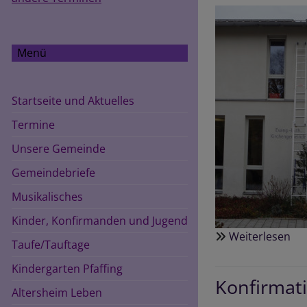
Menü
Startseite und Aktuelles
Termine
Unsere Gemeinde
Gemeindebriefe
Musikalisches
Kinder, Konfirmanden und Jugend
Weiterlesen
üb
Taufe/Tauftage
Hauptnavigation
Ei
Kindergarten Pfaffing
Lei
Konfirmat
a
Altersheim Leben
Pfa