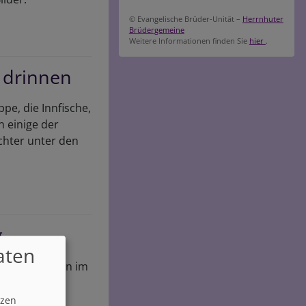
© Evangelische Brüder-Unität –
Herrnhuter
Brüdergemeine
Weitere Informationen finden Sie
hier
.
e drinnen
pe, die Innfische,
n einige der
chter unter den
g
aten
und Gemeinden im
r Frage ging
hof Christian
tzen