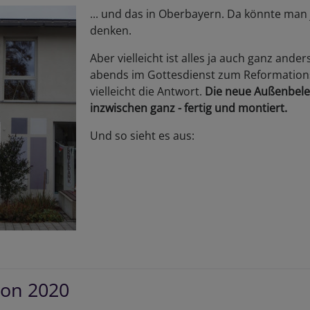
... und das in Oberbayern. Da könnte man
denken.
Aber vielleicht ist alles ja auch ganz ander
abends im Gottesdienst zum Reformations
vielleicht die Antwort.
Die neue Außenbeleu
inzwischen ganz - fertig und montiert.
Und so sieht es aus:
er
ne
ter
ion 2020
m
rrhaus...