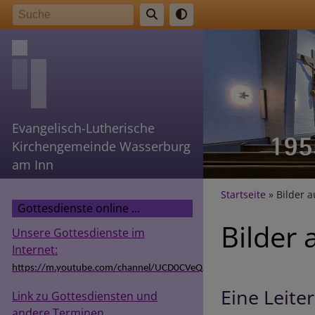
Direkt
Suche
zum
Inhalt
Evangelisch-Lutherische
Kirchengemeinde Wasserburg
am Inn
Breadcr
Startseite
Bilder a
Gottesdienste online ...
Bilder 
Unsere Gottesdienste im
Internet:
https://m.youtube.com/channel/UCD0CVeQZSg9hODT9EIzv24Q
Eine Leite
Link zu Gottesdiensten und
andere Terminen