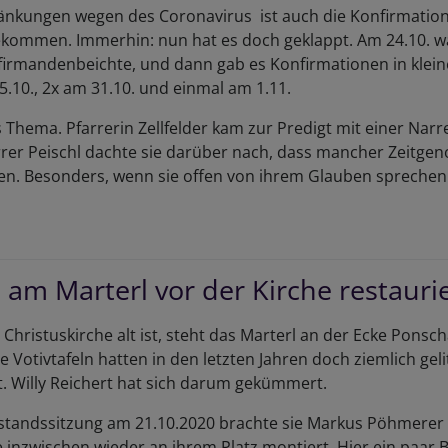
änkungen wegen des Coronavirus ist auch die Konfirmatio
t
kommen. Immerhin: nun hat es doch geklappt. Am 24.10. w
chtrag)
rmandenbeichte, und dann gab es Konfirmationen in klein
5.10., 2x am 31.10. und einmal am 1.11.
 Thema. Pfarrerin Zellfelder kam zur Predigt mit einer Nar
rrer Peischl dachte sie darüber nach, dass mancher Zeitge
n. Besonders, wenn sie offen von ihrem Glauben sprechen
er
nfirmation
20
n am Marterl vor der Kirche restauri
 Christuskirche alt ist, steht das Marterl an der Ecke Ponsc
 Votivtafeln hatten in den letzten Jahren doch ziemlich geli
t. Willy Reichert hat sich darum gekümmert.
rstandssitzung am 21.10.2020 brachte sie Markus Pöhmerer
e inzwischen wieder an ihrem Platz montiert. Hier ein paar B