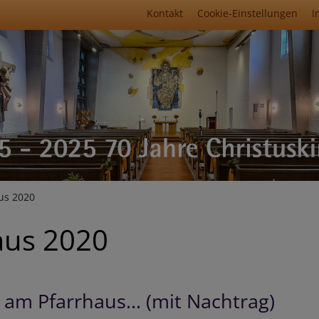
Fußbereichsmenü
Kontakt
Cookie-Einstellungen
I
umb
us 2020
aus 2020
r am Pfarrhaus... (mit Nachtrag)