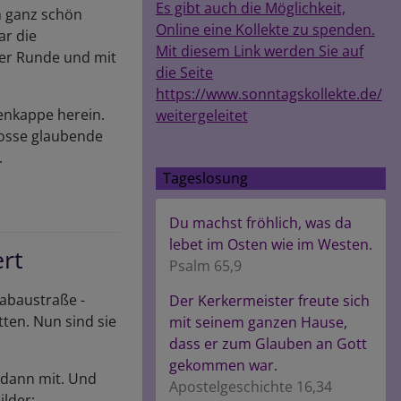
Es gibt auch die Möglichkeit,
n ganz schön
Online eine Kollekte zu spenden.
ar die
Mit diesem Link werden Sie auf
er Runde und mit
die Seite
https://www.sonntagskollekte.de/
renkappe herein.
weitergeleitet
nosse glaubende
.
Tageslosung
Du machst fröhlich, was da
lebet im Osten wie im Westen.
ert
Psalm 65,9
habaustraße -
Der Kerkermeister freute sich
tten. Nun sind sie
mit seinem ganzen Hause,
dass er zum Glauben an Gott
gekommen war.
 dann mit. Und
Apostelgeschichte 16,34
ilder: