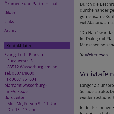
Ökumene und Partnerschaft -
Durch die Beschr
(mi
durcheinander ge
Na
Bilder
gemeinsame Konfi
Links
viel Abstand am 2
Archiv
"Du Narr" war das
Im Dialog mit Pfa
Menschen so sehe
Kontaktdaten
Evang.-Luth. Pfarramt
Weiterlesen
üb
Surauerstr. 3
Ko
83512 Wasserburg am Inn
20
Votivtafel
Tel. 08071/8690
Fax 08071/51604
pfarramt.wasserburg-
Länger als unsere
inn@elkb.de
Surauerstraße. Die
Bürozeiten:
wieder restaurier
Mo., Mi., Fr. von 9 - 11 Uhr
In der Kirchenvo
Do. 15 - 17 Uhr
Ingo Hesse hat si