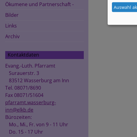
Ökumene und Partnerschaft -
Auswahl ak
Bilder
Links
Archiv
Kontaktdaten
Evang.-Luth. Pfarramt
Surauerstr. 3
83512 Wasserburg am Inn
Tel. 08071/8690
Fax 08071/51604
pfarramt.wasserburg-
inn@elkb.de
Bürozeiten:
Mo., Mi., Fr. von 9 - 11 Uhr
Do. 15 - 17 Uhr