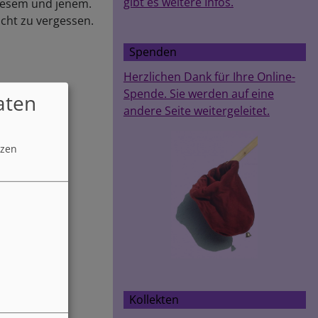
gibt es weitere Infos.
iesem und jenem.
cht zu vergessen.
Spenden
Herzlichen Dank für Ihre Online-
Spende. Sie werden auf eine
aten
andere Seite weitergeleitet.
tzen
Kollekten