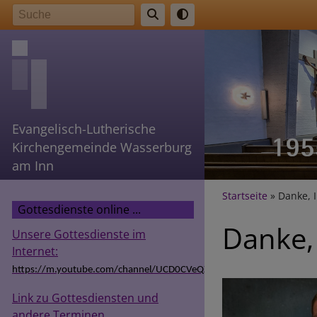
Direkt
Suche
zum
Inhalt
Evangelisch-Lutherische
Kirchengemeinde Wasserburg
am Inn
Breadcr
Startseite
Danke, 
Gottesdienste online ...
Danke,
Unsere Gottesdienste im
Internet:
https://m.youtube.com/channel/UCD0CVeQZSg9hODT9EIzv24Q
Link zu Gottesdiensten und
andere Terminen