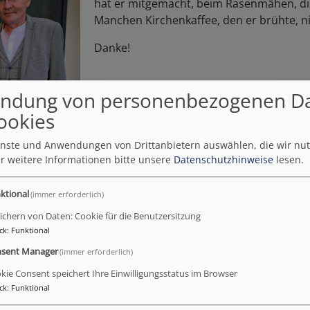
hat er mitgemacht, beim Rasenmähen, d
Manchen Kirchenkaffee, den er brühte, ni
Danke!
ndung von personenbezogenen D
ookies
ienste und Anwendungen von Drittanbietern auswählen, die wir nu
r weitere Informationen bitte unsere
Datenschutzhinweise
lesen.
ktional
(immer erforderlich)
ichern von Daten: Cookie für die Benutzersitzung
ck
:
Funktional
sent Manager
(immer erforderlich)
kie Consent speichert Ihre Einwilligungsstatus im Browser
ck
:
Funktional