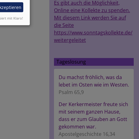
Es gibt auch die Möglichkeit,
akzeptieren
Online eine Kollekte zu spenden.
Mit diesem Link werden Sie auf
siert mit Klaro!
die Seite
https://www.sonntagskollekte.de/
weitergeleitet
Tageslosung
Du machst fröhlich, was da
lebet im Osten wie im Westen.
Psalm 65,9
Der Kerkermeister freute sich
mit seinem ganzen Hause,
dass er zum Glauben an Gott
gekommen war.
Apostelgeschichte 16,34