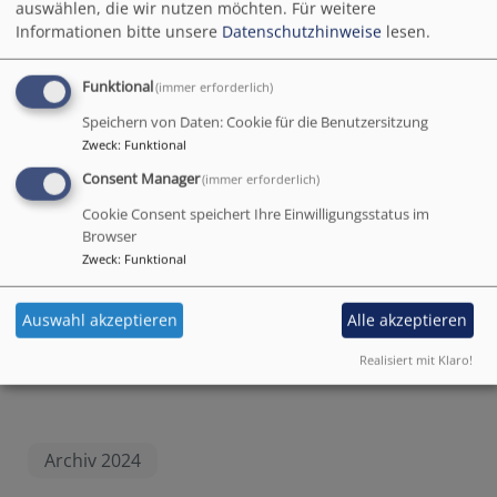
auswählen, die wir nutzen möchten.
Für weitere
ein paar brauchbare
Informationen bitte unsere
Datenschutzhinweise
lesen.
Töne entlocken
könnte...
Funktional
(immer erforderlich)
Vielleicht sind auch die
Finger einfach nur ein
Speichern von Daten: Cookie für die Benutzersitzung
Zweck
:
Funktional
wenig "eingerostet"
und könnten etwas
Consent Manager
(immer erforderlich)
Anleitung vertragen?!
Cookie Consent speichert Ihre Einwilligungsstatus im
Browser
Dafür gibt es ab dem 4.12. einen "Gitarrenkurs für
Zweck
:
Funktional
Lagerfeuerabendene" mit Nicki Hausmann. Immer
Mittwochs, 18.30 - 19.30 Uhr im ev. Gemeindehaus,,
Auswahl akzeptieren
Alle akzeptieren
Surauerstr. 3.
Realisiert mit Klaro!
Archiv 2024