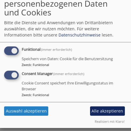
personenbezogenen Daten
Einführung in die
und Cookies
Meditation möchte einführen eine andere
Lebensweise. Referentin ist Martina Oefele (Bild
Bitte die Dienste und Anwendungen von Drittanbietern
unten), Klinikseelsorgerin und Anleiterin für
auswählen, die wir nutzen möchten.
Für weitere
Meditation.
Informationen bitte unsere
Datenschutzhinweise
lesen.
Die Termine sind:
Funktional
(immer erforderlich)
25.11.2019, 2.12.2019,
Speichern von Daten: Cookie für die Benutzersitzung
9.12.2019 und
Zweck
:
Funktional
16.12.2019 jeweils um
19.00 Uhr im
Consent Manager
(immer erforderlich)
Gemeindehaus
Cookie Consent speichert Ihre Einwilligungsstatus im
(Surauer Str. 3,
Browser
Wasserburg). Es
Zweck
:
Funktional
braucht Decke/Matte
und warme Kleidung
Auswahl akzeptieren
Alle akzeptieren
und dicke Socken mitbringen. Die 4 Abende kosten
Realisiert mit Klaro!
zusammen 40.- Euro...