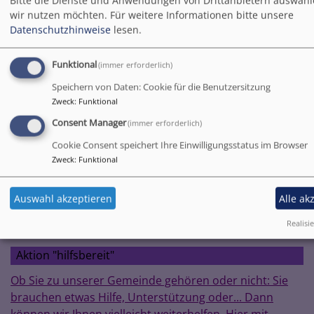
Bitte die Dienste und Anwendungen von Drittanbietern auswähl
wir nutzen möchten.
Für weitere Informationen bitte unsere
Datenschutzhinweise
lesen.
Funktional
(immer erforderlich)
Speichern von Daten: Cookie für die Benutzersitzung
Zweck
:
Funktional
Consent Manager
(immer erforderlich)
1
/
5
Cookie Consent speichert Ihre Einwilligungsstatus im Browser
Zweck
:
Funktional
Auswahl akzeptieren
Alle ak
Archiv 2022
Bilder aus 2022
Realisie
Aktion "hilfsbereit"
Ob Sie zu unserer Gemeinde gehören oder nicht: Sie
brauchen etwas Hilfe, Unterstützung oder... Dann
können wir Ihnen vielleicht weiterhelfen. Hier mit