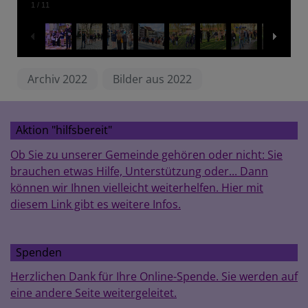
1
/
11
Archiv 2022
Bilder aus 2022
Aktion "hilfsbereit"
Ob Sie zu unserer Gemeinde gehören oder nicht: Sie
brauchen etwas Hilfe, Unterstützung oder... Dann
können wir Ihnen vielleicht weiterhelfen. Hier mit
diesem Link gibt es weitere Infos.
Spenden
Herzlichen Dank für Ihre Online-Spende. Sie werden auf
eine andere Seite weitergeleitet.