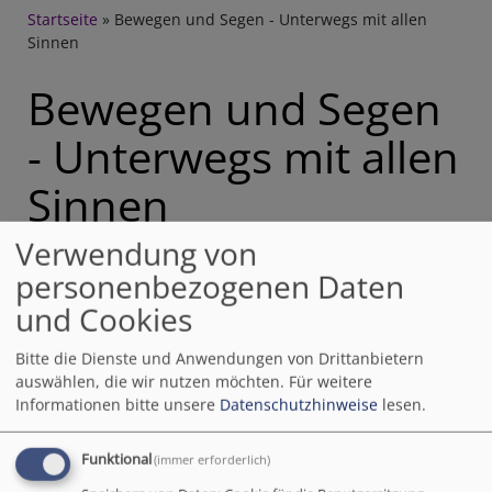
Breadcrumb
Startseite
Bewegen und Segen - Unterwegs mit allen
Sinnen
Bewegen und Segen
- Unterwegs mit allen
Sinnen
Verwendung von
personenbezogenen Daten
Unter dieser
Überschrift findet am
und Cookies
Samstag, 30.9. ein
Pilgertag
für Frauen im
Bitte die Dienste und Anwendungen von Drittanbietern
auswählen, die wir nutzen möchten.
Für weitere
Dekanat Rosenheim
Informationen bitte unsere
Datenschutzhinweise
lesen.
statt. Start ist im 9.20
Uhr an unserer
Funktional
(immer erforderlich)
Christukirche in
Wasserburg, Surauer