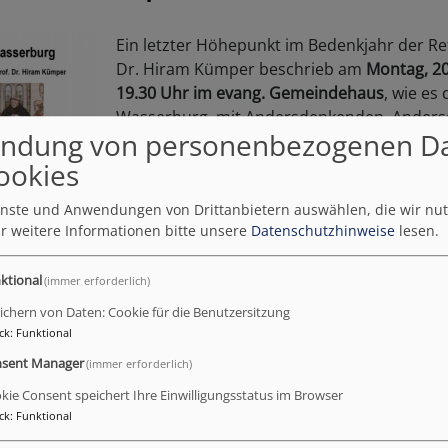
Ein letzter Höhepunkt im Bedenkjahr der Re
Dr. Hiram Kümper beschrieb am
Montag, 2
19.30 Uhr im evang. Gemeindehaus
, wie es
Wasserburg, mit Andersdenkenden, Anders
ndung von personenbezogenen D
Bilder vom Abend gibt es
hier
ookies
Ein wenig mehr Info (und Werbung für das B
ienste und Anwendungen von Drittanbietern auswählen, die wir nu
auch auf einem externen Link.
r weitere Informationen bitte unsere
Datenschutzhinweise
lesen.
ktional
(immer erforderlich)
ichern von Daten: Cookie für die Benutzersitzung
ck
:
Funktional
sent Manager
(immer erforderlich)
kie Consent speichert Ihre Einwilligungsstatus im Browser
ck
:
Funktional