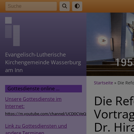
Direkt
Suche
zum
Inhalt
Evangelisch-Lutherische
Kirchengemeinde Wasserburg
am Inn
Breadcr
Startseite
Die Refo
Gottesdienste online ...
Die Re
Unsere Gottesdienste im
Internet:
Vortrag
https://m.youtube.com/channel/UCD0CVeQZSg9hODT9EIzv24Q
Dr. Hi
Link zu Gottesdiensten und
andere Terminen