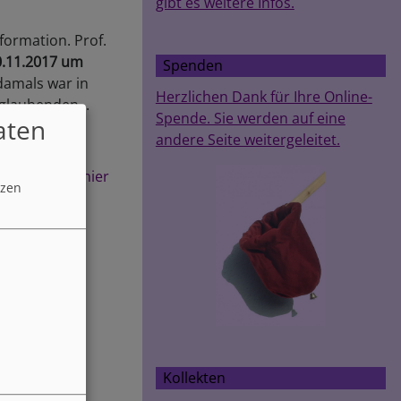
gibt es weitere Infos.
formation. Prof.
0.11.2017 um
Spenden
 damals war in
Herzlichen Dank für Ihre Online-
glaubenden...
Spende. Sie werden auf eine
aten
andere Seite weitergeleitet.
uch) gibt es
hier
tzen
Kollekten