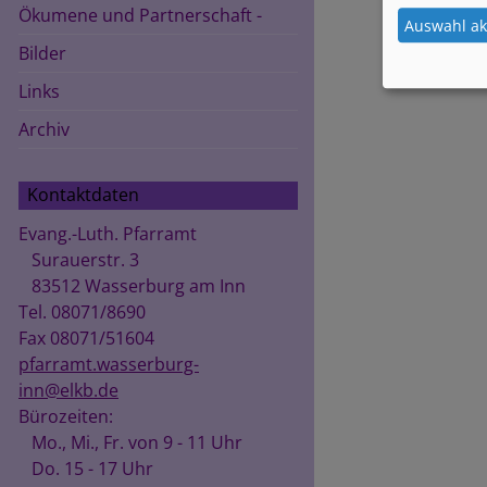
Ökumene und Partnerschaft -
Auswahl ak
Bilder
Links
Archiv
Kontaktdaten
Evang.-Luth. Pfarramt
Surauerstr. 3
83512 Wasserburg am Inn
Tel. 08071/8690
Fax 08071/51604
pfarramt.wasserburg-
inn@elkb.de
Bürozeiten:
Mo., Mi., Fr. von 9 - 11 Uhr
Do. 15 - 17 Uhr