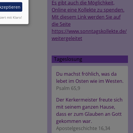
Es gibt auch die Möglichkeit,
akzeptieren
Online eine Kollekte zu spenden.
Mit diesem Link werden Sie auf
siert mit Klaro!
die Seite
https://www.sonntagskollekte.de/
weitergeleitet
Tageslosung
Du machst fröhlich, was da
lebet im Osten wie im Westen.
Psalm 65,9
Der Kerkermeister freute sich
mit seinem ganzen Hause,
dass er zum Glauben an Gott
gekommen war.
Apostelgeschichte 16,34