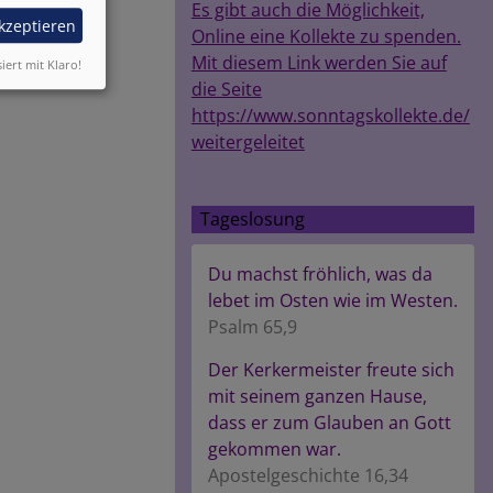
Es gibt auch die Möglichkeit,
akzeptieren
Online eine Kollekte zu spenden.
Mit diesem Link werden Sie auf
siert mit Klaro!
die Seite
https://www.sonntagskollekte.de/
weitergeleitet
Tageslosung
Du machst fröhlich, was da
lebet im Osten wie im Westen.
Psalm 65,9
Der Kerkermeister freute sich
mit seinem ganzen Hause,
dass er zum Glauben an Gott
gekommen war.
Apostelgeschichte 16,34