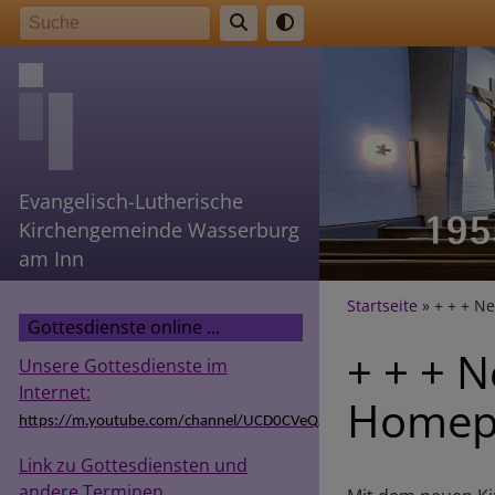
Direkt
Suche
zum
Inhalt
Evangelisch-Lutherische
Kirchengemeinde Wasserburg
am Inn
Breadcr
Startseite
+ + + N
Gottesdienste online ...
+ + + 
Unsere Gottesdienste im
Internet:
Homepa
https://m.youtube.com/channel/UCD0CVeQZSg9hODT9EIzv24Q
Link zu Gottesdiensten und
andere Terminen