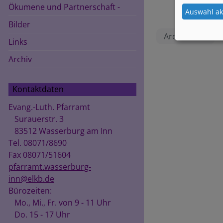
Ökumene und Partnerschaft -
Auswahl ak
Bilder
Archiv 2018
Links
Archiv
Kontaktdaten
Evang.-Luth. Pfarramt
Surauerstr. 3
83512 Wasserburg am Inn
Tel. 08071/8690
Fax 08071/51604
pfarramt.wasserburg-
inn@elkb.de
Bürozeiten:
Mo., Mi., Fr. von 9 - 11 Uhr
Do. 15 - 17 Uhr