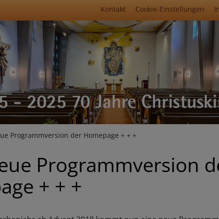
Fußbereichsmenü
Kontakt
Cookie-Einstellungen
I
umb
eue Programmversion der Homepage + + +
Neue Programmversion d
ge + + +