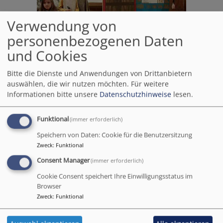
Verwendung von
personenbezogenen Daten
und Cookies
Bitte die Dienste und Anwendungen von Drittanbietern
auswählen, die wir nutzen möchten.
Für weitere
Informationen bitte unsere
Datenschutzhinweise
lesen.
Archiv 2018
Funktional
(immer erforderlich)
Speichern von Daten: Cookie für die Benutzersitzung
Benefizkonzert von Voices of
Zweck
:
Funktional
joy
Consent Manager
(immer erforderlich)
Am Sonntag 16.12.2018 um
Cookie Consent speichert Ihre Einwilligungsstatus im
Browser
17.00 Uhr singt Voices of joy
Zweck
:
Funktional
in unserer Kirche. Der
"Austritt" ist für die