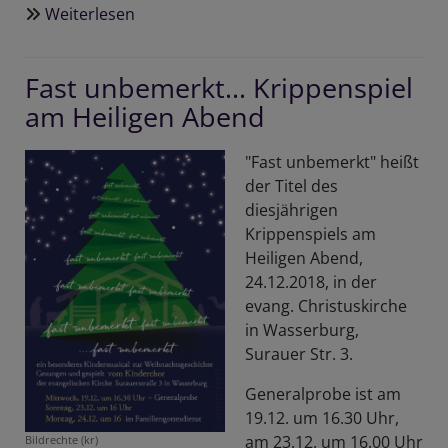
Weiterlesen
über
Advent
und
Fast unbemerkt... Krippenspiel
Weihnachten
am Heiligen Abend
2018
"Fast unbemerkt" heißt
der Titel des
diesjährigen
Krippenspiels am
Heiligen Abend,
24.12.2018, in der
evang. Christuskirche
in Wasserburg,
Surauer Str. 3.
Generalprobe ist am
19.12. um 16.30 Uhr,
am 23.12. um 16.00 Uhr
Bildrechte
(kr)