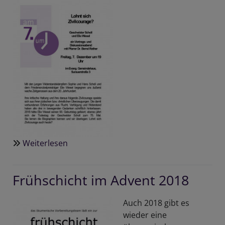
Weiterlesen
über
Lohnt
sich
Frühschicht im Advent 2018
Zivilcourage?
(Reihe:
Auch 2018 gibt es
am
wieder eine
7.