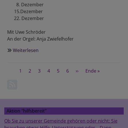
8. Dezember
15.Dezember
22. Dezember
Mit Uwe Schröder
An der Orgel: Anja Zwiefelhofer
Weiterlesen
über
Sechs
nach
Seitennummerierung
Aktuelle
1
Seite
2
Seite
3
sechs
Seite
4
Seite
5
Seite
6
Nächste
››
Last
Ende »
Seite
-
Seite
page
Andachten
in
der
St.
Aktion "hilfsbereit"
Jakobskirche
Ob Sie zu unserer Gemeinde gehören oder nicht: Sie
brauchen etwas Hilfe, Unterstützung oder... Dann