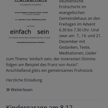
ökumenische
um
Frühschicht im
7)
evangelischen
-
Gemeindehaus an den
ergänzt
Freitagen im Advent
6.30 bis 7.30 Uhr. Und
zwar am 7., 14. und 21.
Dezember mit
Gedanken, Texte,
Meditationen, Lieder
zum Thema "einfach sein, der inneresten Stimme
folgen am Beispiel des Franz von Assisi".
Anschließend gibts ein gemeinsames Frühstück.
Herzliche Einladung
Weiterlesen
über
Frühschicht
im
Kindergarage am 8.12.
Advent