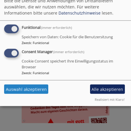
Bitte die Dienste und Anwendungen von Drittanbietern
rosenheim.de/artikel/944/das-evang-luth-dekanat-
auswählen, die wir nutzen möchten.
Für weitere
Informationen bitte unsere
Datenschutzhinweise
lesen.
rosenheim-twittert-auch-in-diesem-jahr-im-advent
gibt es mehr Information dazu.
Funktional
(immer erforderlich)
Speichern von Daten: Cookie für die Benutzersitzung
Zweck
:
Funktional
Consent Manager
(immer erforderlich)
Cookie Consent speichert Ihre Einwilligungsstatus im
Browser
Zweck
:
Funktional
Auswahl akzeptieren
Alle akzeptieren
Realisiert mit Klaro!