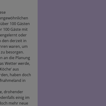
iese
s ungewöhnlichen
 über 100 Gästen
er 100 Gäste mit
nengelernt oder
 den derzeit in
ahren waren, um
t zu besorgen.
n an die Planung
das Wetter werde,
‚Köche‘ aus
ürden, haben doch
ufnahmeland in
se, drohender
denfalls einig im
n doch mehr neue