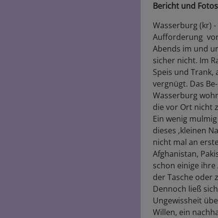
Bericht und Fotos
Wasserburg (kr) -
Aufforderung von 
Abends im und um
sicher nicht. Im 
Speis und Trank,
vergnügt. Das Be
Wasserburg wohne
die vor Ort nicht
Ein wenig mulmig
dieses ‚kleinen N
nicht mal an erst
Afghanistan, Pak
schon einige ihr
der Tasche oder 
Dennoch ließ sic
Ungewissheit über
Willen, ein nach