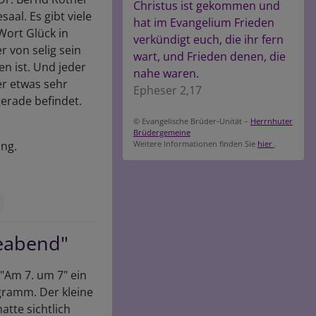
Christus ist gekommen und
al. Es gibt viele
hat im Evangelium Frieden
Wort Glück in
verkündigt euch, die ihr fern
r von selig sein
wart, und Frieden denen, die
n ist. Und jeder
nahe waren.
er etwas sehr
Epheser 2,17
gerade befindet.
© Evangelische Brüder-Unität –
Herrnhuter
Brüdergemeine
ung.
Weitere Informationen finden Sie
hier
.
leabend"
"Am 7. um 7" ein
gramm. Der kleine
tte sichtlich