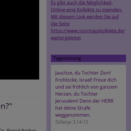
Es gibt auch die Möglichkeit,
Online eine Kollekte zu spenden.
Mit diesem Link werden Sie auf
die Seite
https://www.sonntagskollekte.de/
weitergeleitet
Tageslosung
Jauchze, du Tochter Zion!
Frohlocke, Israel! Freue dich
und sei fröhlich von ganzem
Herzen, du Tochter
Jerusalem! Denn der HERR
en?"
hat deine Strafe
weggenommen.
Zefanja 3,14-15
 Dr. Bernd Rother