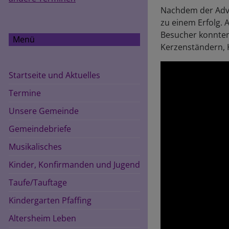
Nachdem der Adve
zu einem Erfolg. 
Besucher konnten
Menü
Kerzenständern, 
Startseite und Aktuelles
Termine
Unsere Gemeinde
Gemeindebriefe
Musikalisches
Kinder, Konfirmanden und Jugend
Taufe/Tauftage
Kindergarten Pfaffing
Altersheim Leben