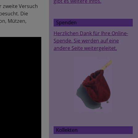
gibt es weitere Infos.
r zweite Versuch
besucht. Die
on, Mützen,
Spenden
Herzlichen Dank für Ihre Online-
Spende. Sie werden auf eine
andere Seite weitergeleitet.
Kollekten