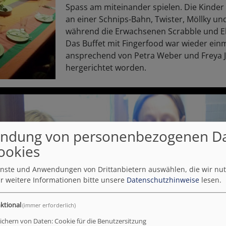
Spass am miteinander spielen. Die Kinder
an einer Schnips-Bahn, Twister, Möllky und 
während die Erwachsenen Scrabble und Elf
Das Buffet mit Fingerfood war wieder ein
ansprechend von Petra Weber und Freya 
hergerichtet worden.
ndung von personenbezogenen D
ookies
ienste und Anwendungen von Drittanbietern auswählen, die wir nu
r weitere Informationen bitte unsere
Datenschutzhinweise
lesen.
ktional
(immer erforderlich)
ichern von Daten: Cookie für die Benutzersitzung