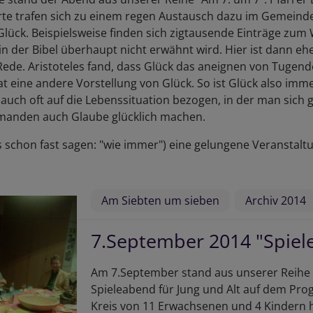
rte trafen sich zu einem regen Austausch dazu im Gemeindesa
Glück. Beispielsweise finden sich zigtausende Einträge zum 
in der Bibel überhaupt nicht erwähnt wird. Hier ist dann ehe
ede. Aristoteles fand, dass Glück das aneignen von Tugende
t eine andere Vorstellung von Glück. So ist Glück also imm
auch oft auf die Lebenssituation bezogen, in der man sich 
emanden auch Glaube glücklich machen.
schon fast sagen: "wie immer") eine gelungene Veranstalt
Am Siebten um sieben
Archiv 2014
7.September 2014 "Spie
Am 7.September stand aus unserer Reihe 
Spieleabend für Jung und Alt auf dem Pro
Kreis von 11 Erwachsenen und 4 Kindern ha