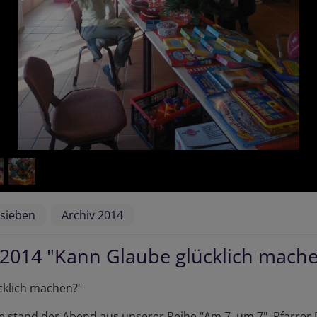
sieben
Archiv 2014
 2014 "Kann Glaube glücklich mach
cklich machen?"
e stand der Abend aus unserer Reihe "Am 7. um 7". Pfarrer