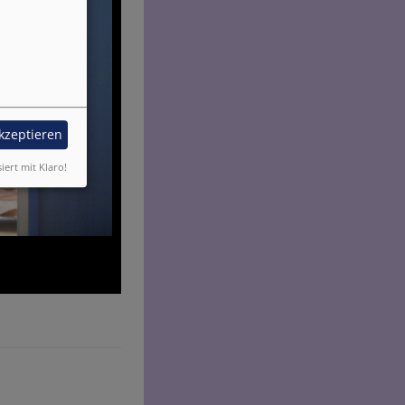
akzeptieren
siert mit Klaro!