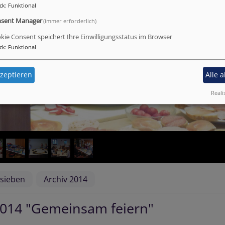
ck
:
Funktional
sent Manager
(immer erforderlich)
kie Consent speichert Ihre Einwilligungsstatus im Browser
ck
:
Funktional
zeptieren
Alle 
Reali
sieben
Archiv 2014
2014 "Gemeinsam feiern"