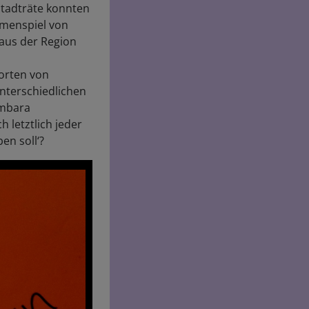
 Stadträte konnten
mmenspiel von
 aus der Region
orten von
nterschiedlichen
ambara
 letztlich jeder
en soll‘?