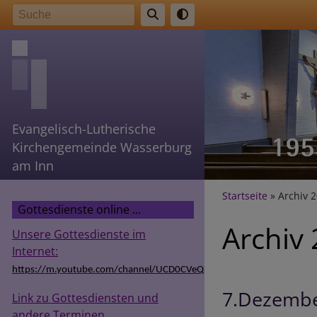
Direkt
Suche
zum
Inhalt
Evangelisch-Lutherische
Kirchengemeinde Wasserburg
am Inn
Breadcr
Startseite
Archiv 
Gottesdienste online ...
Archiv
Unsere Gottesdienste im
Internet:
https://m.youtube.com/channel/UCD0CVeQZSg9hODT9EIzv24Q
7.Dezembe
Link zu Gottesdiensten und
andere Terminen