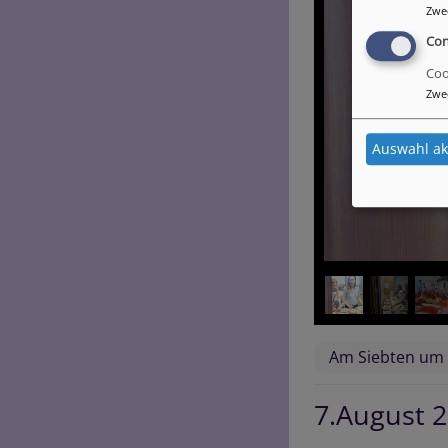
Zwe
Con
Coo
Zwe
Auswahl ak
Am Siebten um 
7.August 