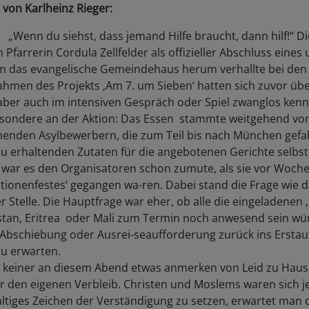
 von Karlheinz Rieger:
 „Wenn du siehst, dass jemand Hilfe braucht, dann hilf!“ D
Pfarrerin Cordula Zellfelder als offizieller Abschluss eine
 das evangelische Gemeindehaus herum verhallte bei den
Rahmen des Projekts ‚Am 7. um Sieben‘ hatten sich zuvor üb
 aber auch im intensiven Gespräch oder Spiel zwanglos ken
-sondere an der Aktion: Das Essen stammte weitgehend von
nden Asylbewerbern, die zum Teil bis nach München gef
 zu erhaltenden Zutaten für die angebotenen Gerichte selbs
 war es den Organisatoren schon zumute, als sie vor Woche
ationenfestes‘ gegangen wa-ren. Dabei stand die Frage wie 
er Stelle. Die Hauptfrage war eher, ob alle die eingeladenen 
istan, Eritrea oder Mali zum Termin noch anwesend sein w
e Abschiebung oder Ausrei-seaufforderung zurück ins Ersta
zu erwarten.
h keiner an diesem Abend etwas anmerken von Leid zu Hau
 den eigenen Verbleib. Christen und Moslems waren sich je
haltiges Zeichen der Verständigung zu setzen, erwartet ma