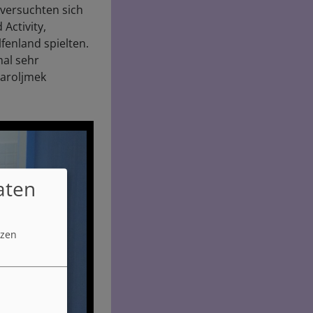
 versuchten sich
Activity,
enland spielten.
mal sehr
Jaroljmek
aten
tzen