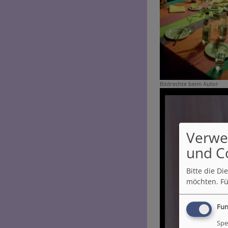
Bildrechte
beim Autor
Verwe
und C
Bitte die D
möchten.
Fü
Fun
Spe