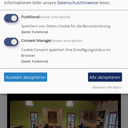
manche Eltern waren vielleicht auch froh, dass ihre
Informationen bitte unsere
Datenschutzhinweise
lesen.
Kinder an diesem schulfreien Tag gut untergebracht
waren.
Funktional
(immer erforderlich)
Speichern von Daten: Cookie für die Benutzersitzung
Danke an alle, die mitgearbeitet haben. Ganz
Zweck
:
Funktional
besonders danken wir auch Frau Ingrid Posch, die
nach gut 20 Jahren Mitarbeit bei den vielen
Consent Manager
(immer erforderlich)
Kinderbibeltagen dieses Jahr letztmalig mit dabei
Cookie Consent speichert Ihre Einwilligungsstatus im
war.
Browser
Zweck
:
Funktional
Auswahl akzeptieren
Alle akzeptieren
Realisiert mit Klaro!