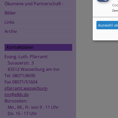
Ökumene und Partnerschaft -
Coo
Zwe
Bilder
Links
Auswahl ak
Archiv
Kontaktdaten
Evang.-Luth. Pfarramt
Surauerstr. 3
83512 Wasserburg am Inn
Tel. 08071/8690
Fax 08071/51604
pfarramt.wasserburg-
inn@elkb.de
Bürozeiten:
Mo., Mi., Fr. von 9 - 11 Uhr
Do. 15 - 17 Uhr