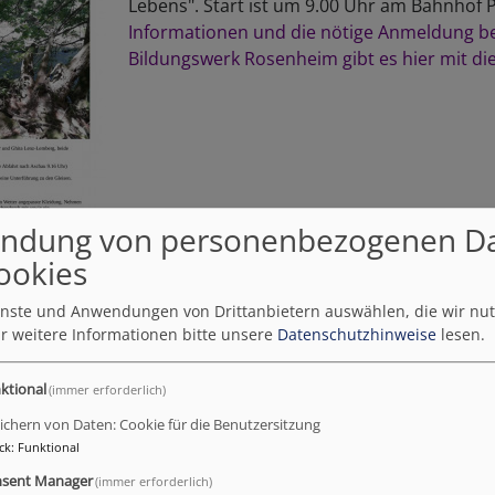
Lebens". Start ist um 9.00 Uhr am Bahnhof 
Informationen und die nötige Anmeldung b
Bildungswerk Rosenheim gibt es hier mit di
ndung von personenbezogenen D
ookies
ienste und Anwendungen von Drittanbietern auswählen, die wir nu
r weitere Informationen bitte unsere
Datenschutzhinweise
lesen.
ktional
(immer erforderlich)
ichern von Daten: Cookie für die Benutzersitzung
ck
:
Funktional
sent Manager
(immer erforderlich)