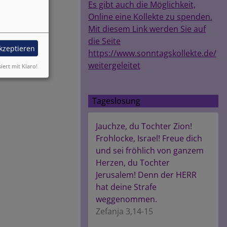
Es gibt auch die Möglichkeit,
Online eine Kollekte zu spenden.
Mit diesem Link werden Sie auf
die Seite
akzeptieren
https://www.sonntagskollekte.de/
weitergeleitet
siert mit Klaro!
Tageslosung
Jauchze, du Tochter Zion!
Frohlocke, Israel! Freue dich
und sei fröhlich von ganzem
Herzen, du Tochter
Jerusalem! Denn der HERR
hat deine Strafe
weggenommen.
Zefanja 3,14-15