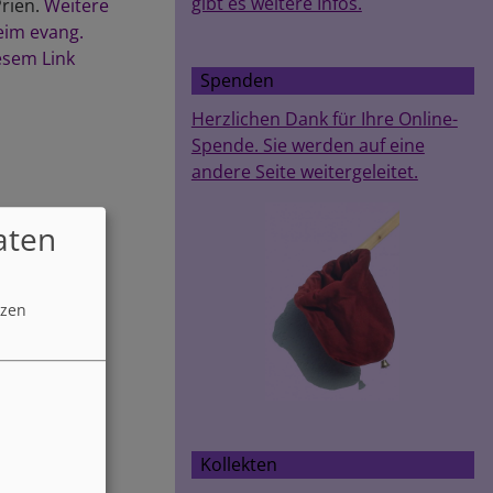
gibt es weitere Infos.
Prien.
Weitere
eim evang.
esem Link
Spenden
Herzlichen Dank für Ihre Online-
Spende. Sie werden auf eine
andere Seite weitergeleitet.
aten
tzen
Kollekten