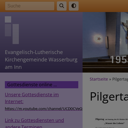
Direkt
Suche
zum
Inhalt
Evangelisch-Lutherische
Kirchengemeinde Wasserburg
am Inn
Breadcr
Startseite
Pilgerta
Gottesdienste online ...
Pilgert
Unsere Gottesdienste im
Internet:
https://m.youtube.com/channel/UCD0CVeQZSg9hODT9EIzv24Q
Link zu Gottesdiensten und
andere Terminen