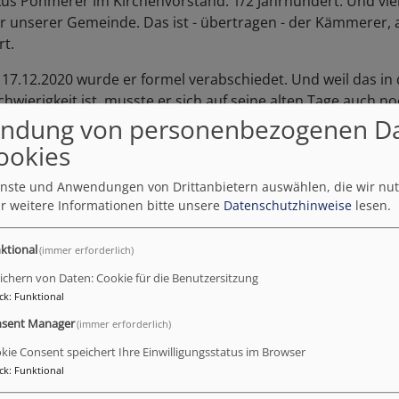
us Pöhmerer Im Kirchenvorstand. 1/2 Jahrhundert. Und viel
r unserer Gemeinde. Das ist - übertragen - der Kämmerer, a
t.
 17.12.2020 wurde er formel verabschiedet. Und weil das in 
hwierigkeit ist, musste er sich auf seine alten Tage auch no
rantrauen. Erfolgreich, wie man sieht.
ndung von personenbezogenen D
ookies
n wir virtuell angestoßen - der Sekt war aber real. Und Ka
henpflegerin, bekam gleich mal einen Namensstempfel.
ienste und Anwendungen von Drittanbietern auswählen, die wir nu
r weitere Informationen bitte unsere
Datenschutzhinweise
lesen.
liche Verabschiedung von Markus Pöhmerer wollen wir soba
nn die Bilder unten auch nicht besonders gut sind - viellei
ktional
(immer erforderlich)
e Runde war.
ichern von Daten: Cookie für die Benutzersitzung
ck
:
Funktional
sent Manager
(immer erforderlich)
kie Consent speichert Ihre Einwilligungsstatus im Browser
ck
:
Funktional