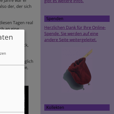
e Jahre war er
gibt es weitere Infos.
lso der, der sich
Spenden
diesen Tagen real
Herzlichen Dank für Ihre Online-
ch an eine
Spende. Sie werden auf eine
aten
andere Seite weitergeleitet.
rin Heienbrock,
tzen
ld wieder möglich
cht merken Sie,
Kollekten