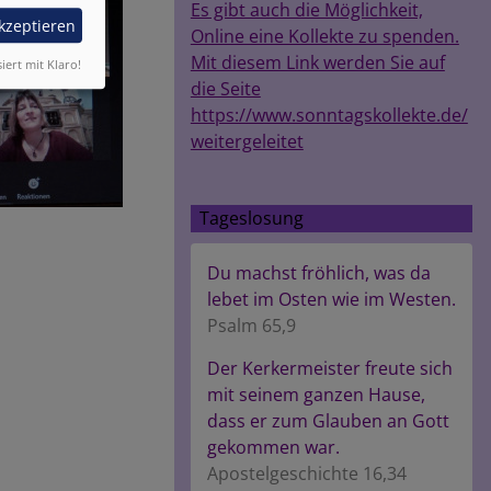
Es gibt auch die Möglichkeit,
akzeptieren
Online eine Kollekte zu spenden.
Mit diesem Link werden Sie auf
siert mit Klaro!
die Seite
https://www.sonntagskollekte.de/
weitergeleitet
Tageslosung
Du machst fröhlich, was da
lebet im Osten wie im Westen.
Psalm 65,9
Der Kerkermeister freute sich
mit seinem ganzen Hause,
dass er zum Glauben an Gott
gekommen war.
Apostelgeschichte 16,34