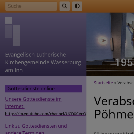
Direkt
Suche
zum
Inhalt
Evangelisch-Lutherische
Kirchengemeinde Wasserburg
am Inn
Breadcr
Startseite
Verabsc
Gottesdienste online ...
Verabs
Unsere Gottesdienste im
Internet:
Pöhmer
https://m.youtube.com/channel/UCD0CVeQZSg9hODT9EIzv24Q
Link zu Gottesdiensten und
andere Terminen