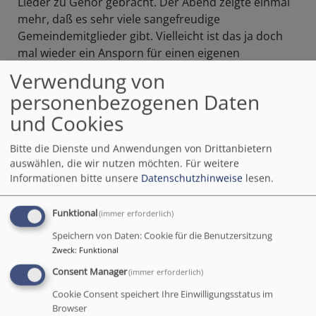
Lieder zu Gehör gebracht. Der Abend zeigte einmal
mehr, daß es sehr viele sangefreudige
Gemeindemitglieder gibt. Vielleicht ist das ja doch
mal wieder ein Ansporn für einen eigenen
Gemeinde-Chor. Mal sehen.
Verwendung von
personenbezogenen Daten
Bilder zum offenen Singen finden Sie unter dem
Menüpunkt "Am 7. um 7"
und Cookies
Bitte die Dienste und Anwendungen von Drittanbietern
auswählen, die wir nutzen möchten.
Für weitere
Informationen bitte unsere
Datenschutzhinweise
lesen.
Funktional
(immer erforderlich)
Speichern von Daten: Cookie für die Benutzersitzung
Zweck
:
Funktional
Consent Manager
(immer erforderlich)
Cookie Consent speichert Ihre Einwilligungsstatus im
Browser