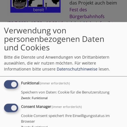
das Projekt auch beim
Fest des
Bürgerbahnhofs
(30.7.2021, 12.30 - 16.00 Uhr) dabei. Mehr Info gibt es
Verwendung von
mit diesem Link.
personenbezogenen Daten
Und Bilder vom Stand gibt es hier unten:
und Cookies
Bitte die Dienste und Anwendungen von Drittanbietern
auswählen, die wir nutzen möchten.
Für weitere
Informationen bitte unsere
Datenschutzhinweise
lesen.
Funktional
(immer erforderlich)
Speichern von Daten: Cookie für die Benutzersitzung
Zweck
:
Funktional
Consent Manager
(immer erforderlich)
Cookie Consent speichert Ihre Einwilligungsstatus im
Browser