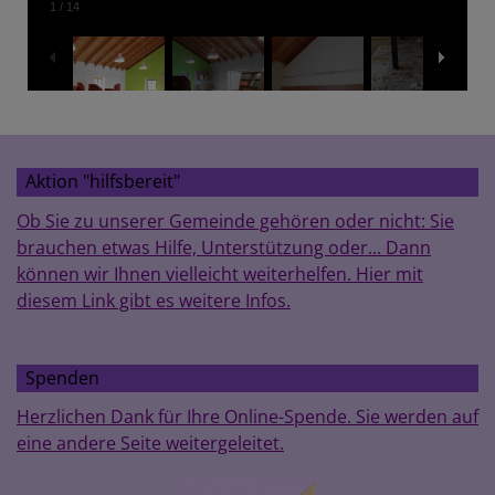
1
/
14
Aktion "hilfsbereit"
Ob Sie zu unserer Gemeinde gehören oder nicht: Sie
brauchen etwas Hilfe, Unterstützung oder... Dann
können wir Ihnen vielleicht weiterhelfen. Hier mit
diesem Link gibt es weitere Infos.
Spenden
Herzlichen Dank für Ihre Online-Spende. Sie werden auf
eine andere Seite weitergeleitet.