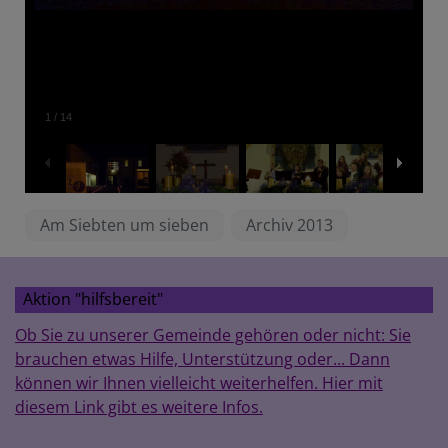
1
/
14
Am Siebten um sieben
Archiv 2013
Aktion "hilfsbereit"
Ob Sie zu unserer Gemeinde gehören oder nicht: Sie
brauchen etwas Hilfe, Unterstützung oder... Dann
können wir Ihnen vielleicht weiterhelfen. Hier mit
diesem Link gibt es weitere Infos.