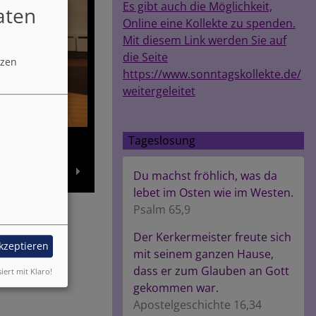
Es gibt auch die Möglichkeit,
aten
Online eine Kollekte zu spenden.
Mit diesem Link werden Sie auf
die Seite
tzen
https://www.sonntagskollekte.de/
weitergeleitet
Tageslosung
Du machst fröhlich, was da
lebet im Osten wie im Westen.
Psalm 65,9
Der Kerkermeister freute sich
akzeptieren
mit seinem ganzen Hause,
dass er zum Glauben an Gott
siert mit Klaro!
gekommen war.
Apostelgeschichte 16,34