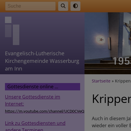
Direkt
Suche
zum
Inhalt
Evangelisch-Lutherische
Kirchengemeinde Wasserburg
am Inn
Breadcr
Startseite
Krippens
Gottesdienste online ...
Krippe
Unsere Gottesdienste im
Internet:
https://m.youtube.com/channel/UCD0CVeQZSg9hODT9EIzv24Q
Auch in diesem Ja
Link zu Gottesdiensten und
wieder ein voller E
andere Terminen