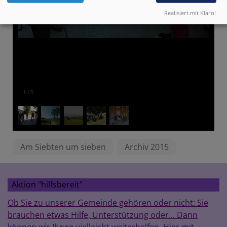
Realisiert mit Klaro!
1
/
5
Am Siebten um sieben
Archiv 2015
Aktion "hilfsbereit"
Ob Sie zu unserer Gemeinde gehören oder nicht: Sie
brauchen etwas Hilfe, Unterstützung oder... Dann
können wir Ihnen vielleicht weiterhelfen. Hier mit