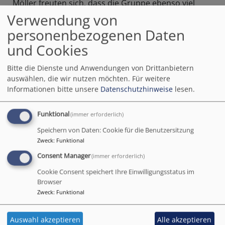
Möller freuten sich, dass die Gruppe ebenso viel
Spaß erfuhr wie die Leitung bei der Vorbereitung der
Verwendung von
Wegstrecke. Fortsetzung darf und wird folgen!
personenbezogenen Daten
(Bericht von Holger Möller)
und Cookies
Bitte die Dienste und Anwendungen von Drittanbietern
auswählen, die wir nutzen möchten.
Für weitere
Informationen bitte unsere
Datenschutzhinweise
lesen.
Funktional
(immer erforderlich)
Speichern von Daten: Cookie für die Benutzersitzung
Zweck
:
Funktional
Consent Manager
(immer erforderlich)
Cookie Consent speichert Ihre Einwilligungsstatus im
Browser
Zweck
:
Funktional
Auswahl akzeptieren
Alle akzeptieren