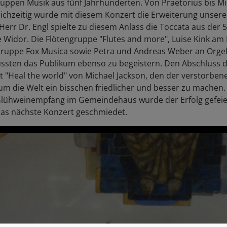
uppen Musik aus fünf Jahrhunderten. Von Praetorius bis Mi
leichzeitig wurde mit diesem Konzert die Erweiterung unser
. Herr Dr. Engl spielte zu diesem Anlass die Toccata aus de
 Widor. Die Flötengruppe "Flutes and more", Luise Kink am 
 Gruppe Fox Musica sowie Petra und Andreas Weber an Org
ussten das Publikum ebenso zu begeistern. Den Abschluss 
it "Heal the world" von Michael Jackson, den der verstorben
um die Welt ein bisschen friedlicher und besser zu machen
lühweinempfang im Gemeindehaus wurde der Erfolg gefeier
das nächste Konzert geschmiedet.