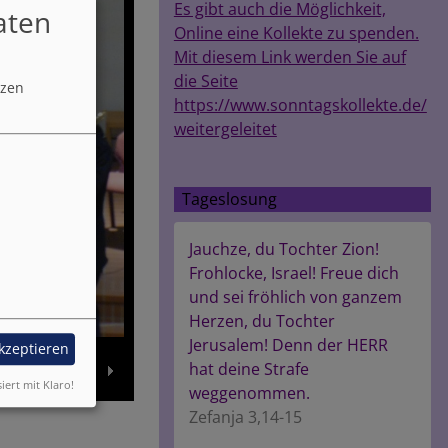
Es gibt auch die Möglichkeit,
aten
Online eine Kollekte zu spenden.
Mit diesem Link werden Sie auf
die Seite
tzen
https://www.sonntagskollekte.de/
weitergeleitet
Tageslosung
Jauchze, du Tochter Zion!
Frohlocke, Israel! Freue dich
und sei fröhlich von ganzem
Herzen, du Tochter
Jerusalem! Denn der HERR
akzeptieren
hat deine Strafe
siert mit Klaro!
weggenommen.
Zefanja 3,14-15