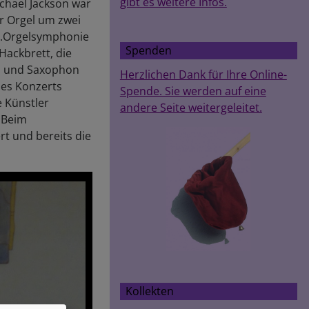
gibt es weitere Infos.
chael Jackson war
er Orgel um zwei
r 5.Orgelsymphonie
Spenden
Hackbrett, die
el und Saxophon
Herzlichen Dank für Ihre Online-
des Konzerts
Spende. Sie werden auf eine
e Künstler
andere Seite weitergeleitet.
. Beim
t und bereits die
Kollekten