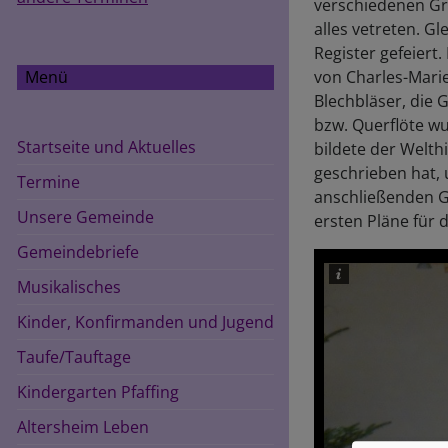
verschiedenen Gr
alles vetreten. G
Register gefeiert
von Charles-Marie
Menü
Blechbläser, die
bzw. Querflöte w
Startseite und Aktuelles
bildete der Welth
geschrieben hat, 
Termine
anschließenden G
Unsere Gemeinde
ersten Pläne für 
Gemeindebriefe
Musikalisches
Kinder, Konfirmanden und Jugend
Taufe/Tauftage
Kindergarten Pfaffing
Altersheim Leben