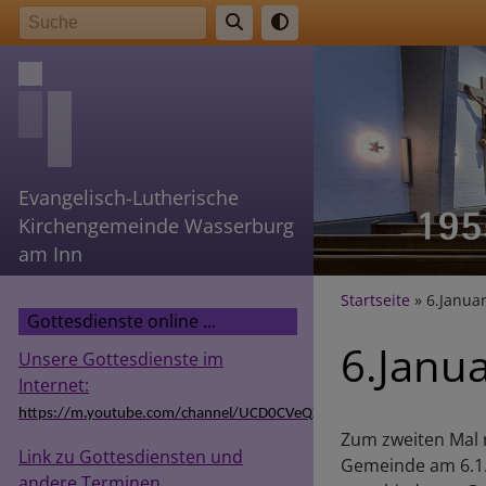
Direkt
Suche
zum
Inhalt
Evangelisch-Lutherische
Kirchengemeinde Wasserburg
am Inn
Breadcr
Startseite
6.Januar
Gottesdienste online ...
6.Janu
Unsere Gottesdienste im
Internet:
https://m.youtube.com/channel/UCD0CVeQZSg9hODT9EIzv24Q
Zum zweiten Mal 
Link zu Gottesdiensten und
Gemeinde am 6.1.
andere Terminen