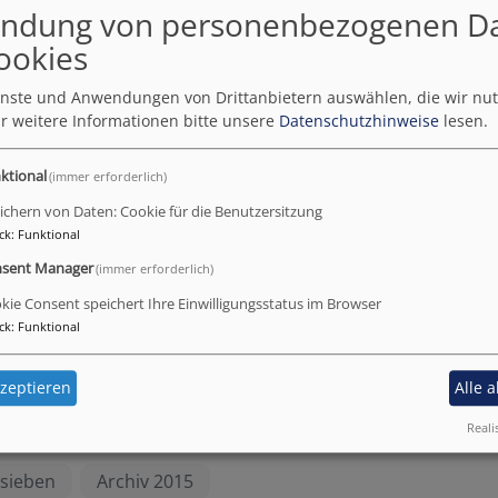
ndung von personenbezogenen D
ookies
ienste und Anwendungen von Drittanbietern auswählen, die wir nu
r weitere Informationen bitte unsere
Datenschutzhinweise
lesen.
ktional
(immer erforderlich)
ichern von Daten: Cookie für die Benutzersitzung
ck
:
Funktional
sent Manager
(immer erforderlich)
kie Consent speichert Ihre Einwilligungsstatus im Browser
ck
:
Funktional
zeptieren
Alle 
Reali
sieben
Archiv 2015