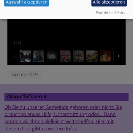
Auswahl akzeptieren
Alle akzeptieren
Realisiert mit Klaro!
1
/
29
Archiv 2019
Aktion "hilfsbereit"
Ob Sie zu unserer Gemeinde gehören oder nicht: Sie
brauchen etwas Hilfe, Unterstützung oder... Dann
können wir Ihnen vielleicht weiterhelfen. Hier mit
diesem Link gibt es weitere Infos.