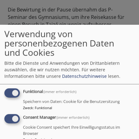
Die Bewirtung in der Pause übernahm das P-
Seminar des Gymnasiums, um ihre Reisekasse für
einen Besuch in Taizé ein wenig aufzubesser.
Verwendung von
Hier sind ein paar ein Eindrücke dieses gelungenen
personenbezogenen Daten
Abends.
und Cookies
Bitte die Dienste und Anwendungen von Drittanbietern
auswählen, die wir nutzen möchten.
Für weitere
Informationen bitte unsere
Datenschutzhinweise
lesen.
Funktional
(immer erforderlich)
Speichern von Daten: Cookie für die Benutzersitzung
Zweck
:
Funktional
Consent Manager
(immer erforderlich)
Cookie Consent speichert Ihre Einwilligungsstatus im
Browser