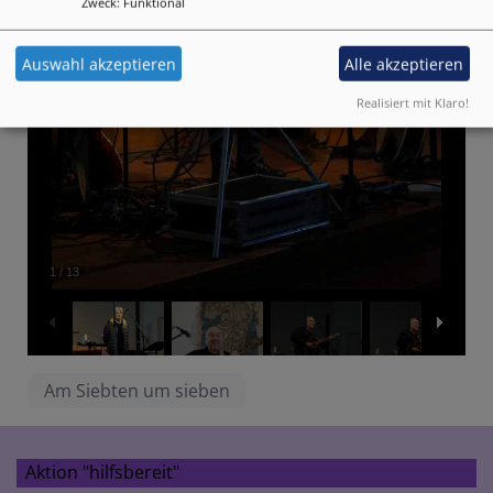
Zweck
:
Funktional
Auswahl akzeptieren
Alle akzeptieren
Realisiert mit Klaro!
1
/
13
Am Siebten um sieben
Aktion "hilfsbereit"