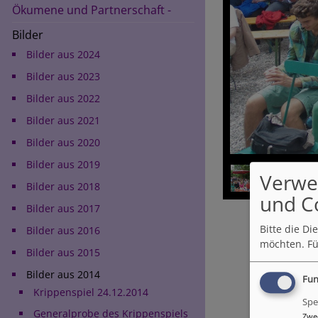
Ökumene und Partnerschaft -
Bilder
Bilder aus 2024
Bilder aus 2023
Bilder aus 2022
Bilder aus 2021
Bilder aus 2020
Bilder aus 2019
Verwe
Bilder aus 2018
und C
Bilder aus 2017
Bitte die D
Bilder aus 2016
möchten.
Fü
Bilder aus 2015
Bilder aus 2014
Fun
Krippenspiel 24.12.2014
Spe
Generalprobe des Krippenspiels
Zwe