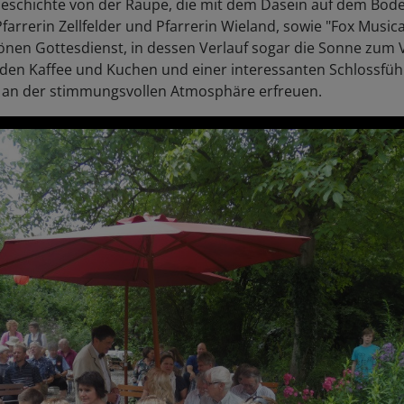
Geschichte von der Raupe, die mit dem Dasein auf dem Bode
 Pfarrerin Zellfelder und Pfarrerin Wieland, sowie "Fox Music
nen Gottesdienst, in dessen Verlauf sogar die Sonne zum 
den Kaffee und Kuchen und einer interessanten Schlossfü
r an der stimmungsvollen Atmosphäre erfreuen.