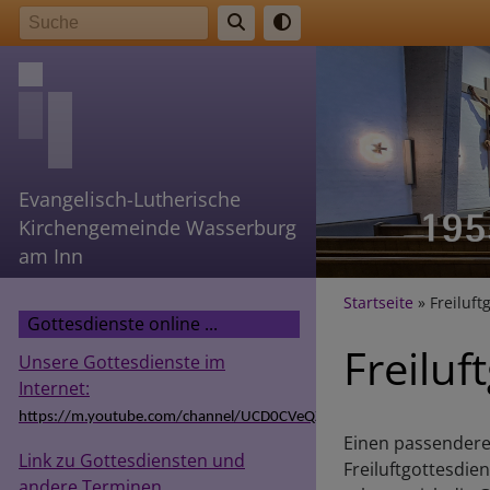
Direkt
Suche
zum
Inhalt
Evangelisch-Lutherische
Kirchengemeinde Wasserburg
am Inn
Breadcr
Startseite
Freiluft
Gottesdienste online ...
Freiluf
Unsere Gottesdienste im
Internet:
https://m.youtube.com/channel/UCD0CVeQZSg9hODT9EIzv24Q
Einen passenderen
Link zu Gottesdiensten und
Freiluftgottesdi
andere Terminen