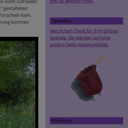
gibt es weitere Infos.
n nicht zufrieden
a" gestalteten
Vorschein kam.
Spenden
hrung konnten
Herzlichen Dank für Ihre Online-
Spende. Sie werden auf eine
andere Seite weitergeleitet.
Kollekten