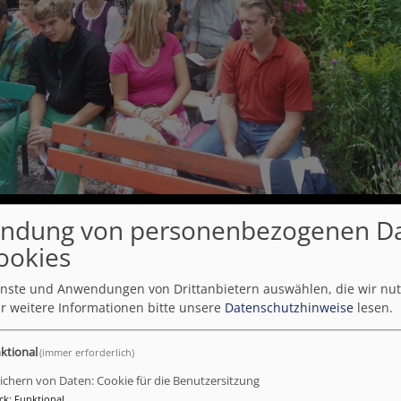
ndung von personenbezogenen D
ookies
ienste und Anwendungen von Drittanbietern auswählen, die wir nu
r weitere Informationen bitte unsere
Datenschutzhinweise
lesen.
ktional
(immer erforderlich)
ichern von Daten: Cookie für die Benutzersitzung
ck
:
Funktional