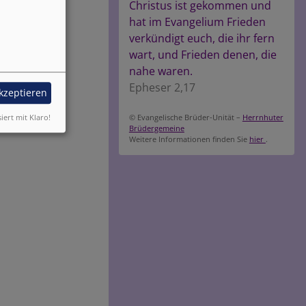
Christus ist gekommen und
hat im Evangelium Frieden
verkündigt euch, die ihr fern
wart, und Frieden denen, die
nahe waren.
Epheser 2,17
akzeptieren
siert mit Klaro!
© Evangelische Brüder-Unität –
Herrnhuter
Brüdergemeine
Weitere Informationen finden Sie
hier
.