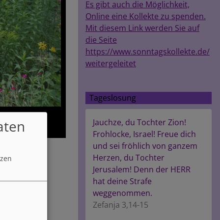
Es gibt auch die Möglichkeit,
Online eine Kollekte zu spenden.
Mit diesem Link werden Sie auf
die Seite
https://www.sonntagskollekte.de/
weitergeleitet
Tageslosung
aten
Jauchze, du Tochter Zion!
Frohlocke, Israel! Freue dich
und sei fröhlich von ganzem
Herzen, du Tochter
tzen
Jerusalem! Denn der HERR
hat deine Strafe
weggenommen.
Zefanja 3,14-15