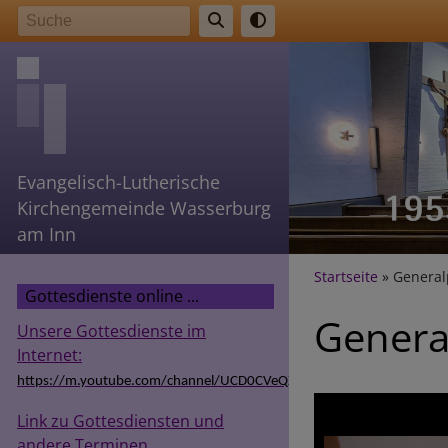
Direkt
Suche
zum
Inhalt
Evangelisch-Lutherische
Kirchengemeinde Wasserburg
am Inn
Breadcr
Startseite
General
Gottesdienste online ...
Genera
Unsere Gottesdienste im
Internet:
https://m.youtube.com/channel/UCD0CVeQZSg9hODT9EIzv24Q
Link zu Gottesdiensten und
andere Terminen