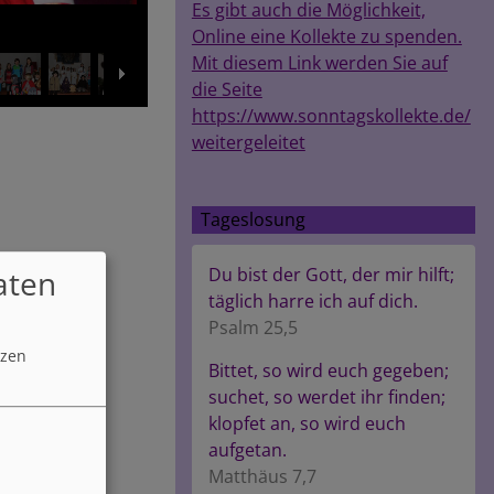
Es gibt auch die Möglichkeit,
Online eine Kollekte zu spenden.
Mit diesem Link werden Sie auf
die Seite
https://www.sonntagskollekte.de/
weitergeleitet
Tageslosung
aten
Du bist der Gott, der mir hilft;
täglich harre ich auf dich.
Psalm 25,5
tzen
Bittet, so wird euch gegeben;
suchet, so werdet ihr finden;
klopfet an, so wird euch
aufgetan.
Matthäus 7,7