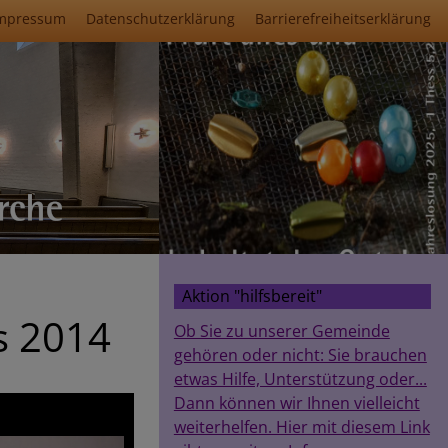
mpressum
Datenschutzerklärung
Barrierefreiheitserklärung
Aktion "hilfsbereit"
s 2014
Ob Sie zu unserer Gemeinde
gehören oder nicht: Sie brauchen
etwas Hilfe, Unterstützung oder...
Dann können wir Ihnen vielleicht
weiterhelfen. Hier mit diesem Link