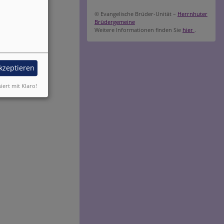
© Evangelische Brüder-Unität –
Herrnhuter
Brüdergemeine
Weitere Informationen finden Sie
hier
.
akzeptieren
siert mit Klaro!