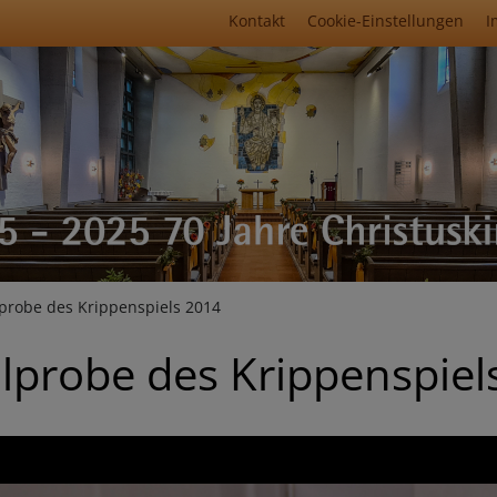
Fußbereichsmenü
Kontakt
Cookie-Einstellungen
I
umb
probe des Krippenspiels 2014
lprobe des Krippenspiel