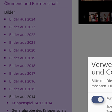
Ökumene und Partnerschaft -
Bilder
Bilder aus 2024
Bilder aus 2023
Bilder aus 2022
Bilder aus 2021
Bilder aus 2020
Bilder aus 2019
Verwe
Bilder aus 2018
und C
Bilder aus 2017
Bitte die D
Bilder aus 2016
möchten.
Fü
Bilder aus 2015
Bilder aus 2014
Fun
Krippenspiel 24.12.2014
Spe
Generalprobe des Krippenspiels
Zwe