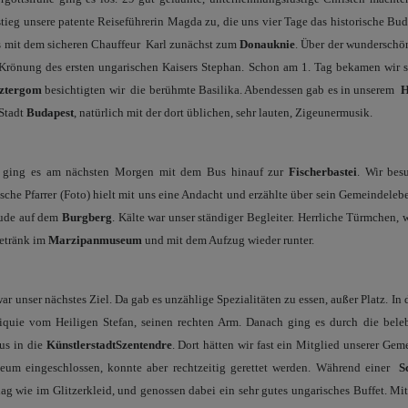
 stieg unsere patente Reiseführerin Magda zu, die uns vier Tage das historische Bu
s mit dem sicheren Chauffeur
Karl zunächst zum
Donauknie
. Über der wunderschön
Krönung des ersten ungarischen Kaisers Stephan. Schon am 1. Tag bekamen wir se
ztergom
besichtigten wir
die berühmte Basilika. Abendessen gab es in unserem
H
 Stadt
Budapest
, natürlich mit der dort üblichen, sehr lauten, Zigeunermusik.
t ging es am nächsten Morgen mit dem Bus hinauf zur
Fischerbastei
. Wir bes
tsche Pfarrer (Foto) hielt mit uns eine Andacht und erzählte über sein Gemeindeleb
äude auf dem
Burgberg
. Kälte war unser ständiger Begleiter. Herrliche Türmchen, 
Getränk im
Marzipanmuseum
und mit dem Aufzug wieder runter.
ar unser nächstes Ziel. Da gab es unzählige Spezialitäten zu essen, außer Platz. In 
iquie vom Heiligen Stefan, seinen rechten Arm. Danach ging es durch die bele
us in die
Künstlerstadt
Szentendre
. Dort hätten wir fast ein Mitglied unserer Ge
um eingeschlossen, konnte aber rechtzeitig gerettet werden. Während einer
S
lag wie im Glitzerkleid, und genossen dabei ein sehr gutes ungarisches Buffet. M