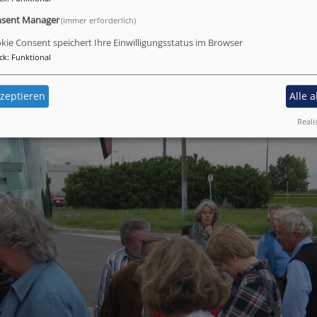
sent Manager
(immer erforderlich)
 Oroshi
kie Consent speichert Ihre Einwilligungsstatus im Browser
ck
:
Funktional
zeptieren
Alle 
Reali