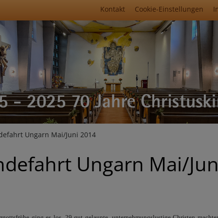
Fußbereichsmenü
Kontakt
Cookie-Einstellungen
I
umb
efahrt Ungarn Mai/Juni 2014
defahrt Ungarn Mai/Jun
rgottsfrühe ging es los. 29 gut gelaunte, unternehmungslustige Christen macht