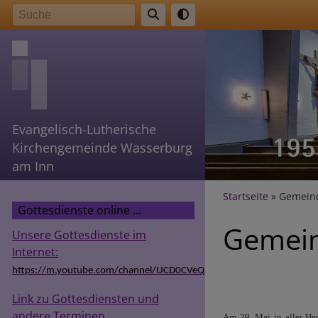
Direkt
Suche
zum
Inhalt
Evangelisch-Lutherische
Kirchengemeinde Wasserburg
am Inn
Breadcr
Startseite
Gemeind
Gottesdienste online ...
Gemein
Unsere Gottesdienste im
Internet:
https://m.youtube.com/channel/UCD0CVeQZSg9hODT9EIzv24Q
Link zu Gottesdiensten und
andere Terminen
Am 29. Mai in aller Her