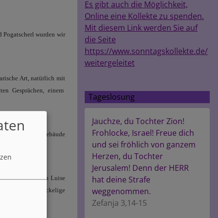
Es gibt auch die Möglichkeit,
Online eine Kollekte zu spenden.
Mit diesem Link werden Sie auf
d Pogatscherl wurden wir
die Seite
https://www.sonntagskollekte.de/
weitergeleitet
ische Art, natürlich mit
uten Gesprächen, einem
Tageslosung
aten
Jauchze, du Tochter Zion!
Frohlocke, Israel! Freue dich
 dem imposanten Gebäude
und sei fröhlich von ganzem
Herzen, du Tochter
tzen
Jerusalem! Denn der HERR
 Bus. Dank auch an Luise
hat deine Strafe
weggenommen.
k, für die oft wackelige
Zefanja 3,14-15