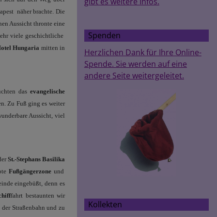
gibt es weitere Infos.
dapest
näher brachte. Die
en Aussicht thronte eine
Spenden
hr viele geschichtliche
otel Hungaria
mitten in
Herzlichen Dank für Ihre Online-
Spende. Sie werden auf eine
andere Seite weitergeleitet.
uchten das
evangelische
en. Zu Fuß ging es weiter
wunderbare Aussicht, viel
der
St.-Stephans Basilika
bte
Fußgängerzone
und
meinde eingebüßt, denn es
chiff
fahrt bestaunten wir
Kollekten
it der Straßenbahn und zu