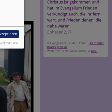
Christus ist gekommen und
hat im Evangelium Frieden
verkündigt euch, die ihr fern
wart, und Frieden denen, die
nahe waren.
Epheser 2,17
akzeptieren
siert mit Klaro!
© Evangelische Brüder-Unität –
Herrnhuter
Brüdergemeine
Weitere Informationen finden Sie
hier
.