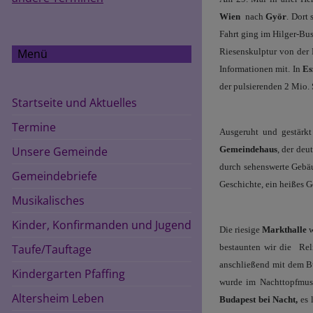
Wien
nach
Györ
. Dort
Fahrt ging im Hilger-Bu
Riesenskulptur von der 
Menü
Informationen mit. In
Es
der pulsierenden 2 Mio.
Startseite und Aktuelles
Termine
Ausgeruht und gestärk
Gemeindehaus
, der deu
Unsere Gemeinde
durch sehenswerte Geb
Gemeindebriefe
Geschichte, ein heißes 
Musikalisches
Kinder, Konfirmanden und Jugend
Die riesige
Markthalle
w
bestaunten wir die
Rel
Taufe/Tauftage
anschließend mit dem B
Kindergarten Pfaffing
wurde im Nachttopfmuse
Altersheim Leben
Budapest bei Nacht,
es 