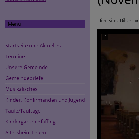
Hier sind Bilder
Menü
Startseite und Aktuelles
Termine
Unsere Gemeinde
Gemeindebriefe
Musikalisches
Kinder, Konfirmanden und Jugend
Taufe/Tauftage
Kindergarten Pfaffing
Altersheim Leben