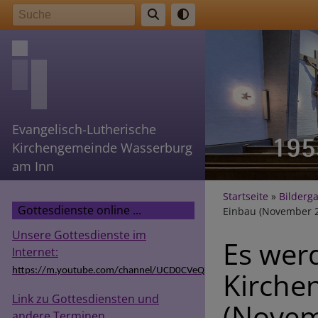
Direkt
Suche
zum
Inhalt
Evangelisch-Lutherische
Kirchengemeinde Wasserburg
am Inn
Breadcr
Startseite
Bilderga
Gottesdienste online ...
Einbau (November 
Unsere Gottesdienste im
Es werd
Internet:
Kirche
https://m.youtube.com/channel/UCD0CVeQZSg9hODT9EIzv24Q
Link zu Gottesdiensten und
(Novem
andere Terminen