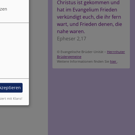
Christus ist gekommen und
tzen
hat im Evangelium Frieden
verkündigt euch, die ihr fern
wart, und Frieden denen, die
nahe waren.
Epheser 2,17
© Evangelische Brüder-Unität –
Herrnhuter
Brüdergemeine
Weitere Informationen finden Sie
hier
.
akzeptieren
siert mit Klaro!