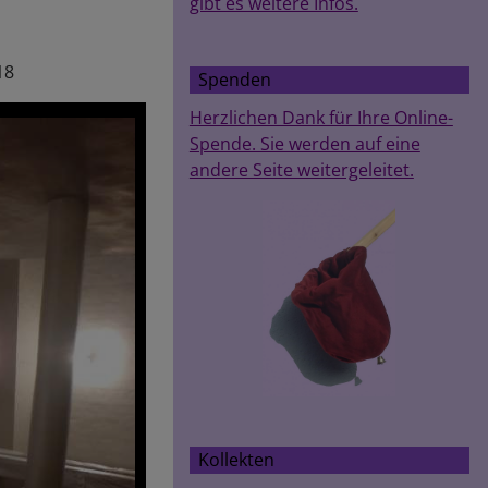
gibt es weitere Infos.
18
Spenden
Herzlichen Dank für Ihre Online-
Spende. Sie werden auf eine
andere Seite weitergeleitet.
Kollekten