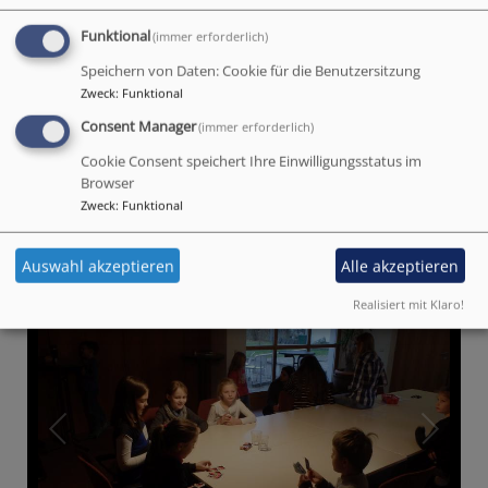
Nach einer stärkenden Brotzeit wurden die Kinder
dann mittags wieder von ihren Eltern abgeholt.
Funktional
(immer erforderlich)
Den Kinderbibeltag soll es künftig jedes Jahr am Buß-
Speichern von Daten: Cookie für die Benutzersitzung
Zweck
:
Funktional
und Bettag geben.
Consent Manager
(immer erforderlich)
Cookie Consent speichert Ihre Einwilligungsstatus im
Browser
Zweck
:
Funktional
Auswahl akzeptieren
Alle akzeptieren
Realisiert mit Klaro!