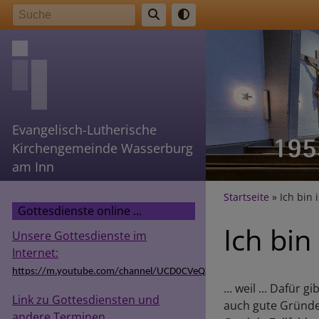
Direkt
Suche
zum
Inhalt
Evangelisch-Lutherische
Kirchengemeinde Wasserburg
am Inn
Breadcr
Startseite
Ich bin 
Gottesdienste online ...
Ich bin
Unsere Gottesdienste im
Internet:
https://m.youtube.com/channel/UCD0CVeQZSg9hODT9EIzv24Q
... weil ... Dafü
Link zu Gottesdiensten und
auch gute Gründe 
andere Terminen