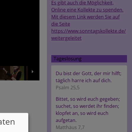
Es gibt auch die Möglichkeit,
Online eine Kollekte zu spenden.
Mit diesem Link werden Sie auf
die Seite
https://www.sonntagskollekte.de/
weitergeleitet
Tageslosung
Du bist der Gott, der mir hilft;
täglich harre ich auf dich.
Psalm 25,5
Bittet, so wird euch gegeben;
suchet, so werdet ihr finden;
klopfet an, so wird euch
aten
aufgetan.
Matthäus 7,7