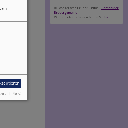
tzen
© Evangelische Brüder-Unität –
Herrnhuter
Brüdergemeine
Weitere Informationen finden Sie
hier
.
akzeptieren
siert mit Klaro!