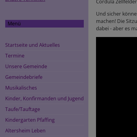
Cordula Zellfelde
Und sicher können
machen! Die Sitzu
Menü
dabei - aber es m
Startseite und Aktuelles
Termine
Unsere Gemeinde
Gemeindebriefe
Musikalisches
Kinder, Konfirmanden und Jugend
Taufe/Tauftage
Kindergarten Pfaffing
Altersheim Leben