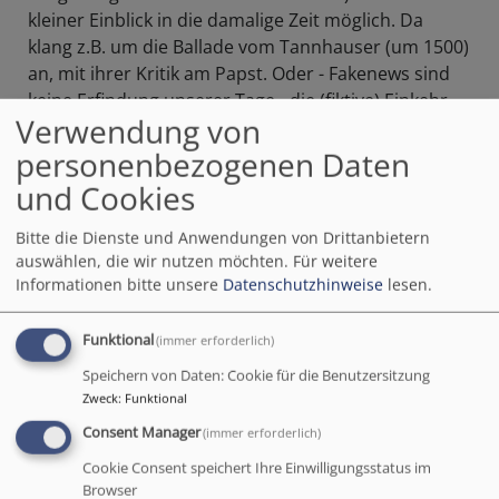
kleiner Einblick in die damalige Zeit möglich. Da
klang z.B. um die Ballade vom Tannhauser (um 1500)
an, mit ihrer Kritik am Papst. Oder - Fakenews sind
keine Erfindung unserer Tage - die (fiktive) Einkehr
Verwendung von
Luthers im Münchner Gasthaus "Zur Hölle",
verbunden mit einer unbezahlten Zeche. Durch die
personenbezogenen Daten
ausgeteilten Liedblätter konnten auch die Zuhörer
und Cookies
mitsingen.
Bitte die Dienste und Anwendungen von Drittanbietern
auswählen, die wir nutzen möchten.
Für weitere
Informationen bitte unsere
Datenschutzhinweise
lesen.
Funktional
(immer erforderlich)
Speichern von Daten: Cookie für die Benutzersitzung
Zweck
:
Funktional
Consent Manager
(immer erforderlich)
Cookie Consent speichert Ihre Einwilligungsstatus im
Browser